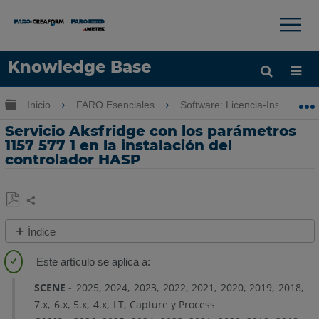
×
×
Knowledge Base
Idioma
Expandir/contraer jerarquía global
Inicio
FARO Esenciales
Software: Licencia-Instalación
Obtenga ayuda
INICIAR SESIÓN
Servicio Aksfridge con los parámetros
1157 577 1 en la instalación del
controlador HASP
Compartir
Guardar
Índice
como
Pasos
PDF
rápido
SCENE
2025
2024
2023
2022
2021
2020
2019
2018
Descripción
7.x
6.x
5.x
4.x
LT
Capture y Process
general