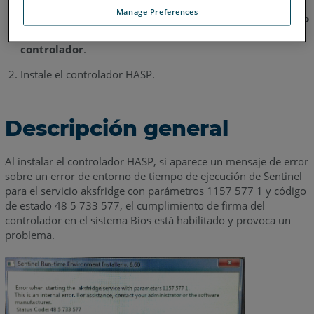
Manage Preferences
En el sistema BIOS, cambie
Opciones avanzadas de inicio
a
Deshabilitar el cumplimiento de firma del
controlador
.
Instale el controlador HASP.
Descripción general
Al instalar el controlador HASP, si aparece un mensaje de error
sobre un error de entorno de tiempo de ejecución de Sentinel
para el servicio aksfridge con parámetros 1157 577 1 y código
de estado 48 5 733 577, el cumplimiento de firma del
controlador en el sistema Bios está habilitado y provoca un
problema.