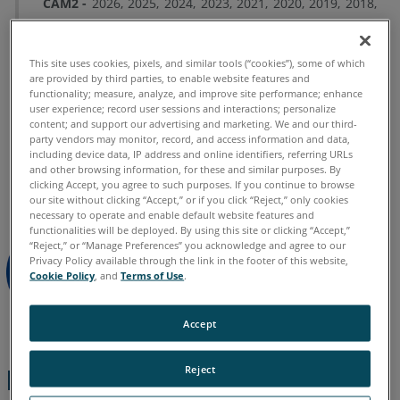
CAM2
2026
2025
2024
2023
2021
2020
2019
2018
Preparar
Measure 10
SmartInspect
Measure Q
As-Built
AutoCAD
Revit
Modeler
Detalles
This site uses cookies, pixels, and similar tools (“cookies”), some of which
are provided by third parties, to enable website features and
Solución
functionality; measure, analyze, and improve site performance; enhance
de
user experience; record user sessions and interactions; personalize
problemas
content; and support our advertising and marketing. We and our third-
party vendors may monitor, record, and access information and data,
Alemán
Chino
Español
Francés
Inglés
Japonés
including device data, IP address and online identifiers, referring URLs
and other browsing information, for these and similar purposes. By
Portugués
clicking Accept, you agree to such purposes. If you continue to browse
our site without clicking “Accept,” or if you click “Reject,” only cookies
necessary to operate and enable default website features and
functionalities will be deployed. By using this site or clicking “Accept,”
“Reject,” or “Manage Preferences” you acknowledge and agree to our
Privacy Policy available through the link in the footer of this website,
Cookie Policy
, and
Terms of Use
.
Accept
Reject
Pasos rápido