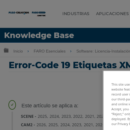
INDUSTRIAS
APLICACIONES
Idioma
Knowledge Base
Obtenga ayuda
INICIAR SESIÓN
Expandir/contraer jerarquía global
Inicio
FARO Esenciales
Software: Licencia-Instalaci
Error-Code 19 Etiquetas X
This site us
website feat
record user 
our third-pa
and online i
Accept, you 
“Reject,” on
SCENE
2025
2024
2023
2022
2021
2020
2019
2018
deployed. By
our Privacy 
CAM2
2026
2025
2024
2023
2021
2020
2019
2018