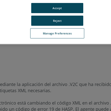
Accept
Reject
Manage Preferences
ugués
diante la aplicación del archivo .V2C que ha recibid
etiquetas XML necesarias.
ectrónico está cambiando el código XML en el archivo 
bido un código de error 19 de HASP. El agente puede