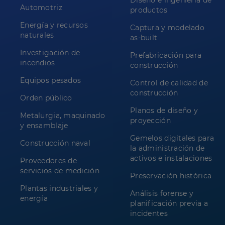
Diseño e ingeniería de
Automotriz
productos
Energía y recursos
Captura y modelado
naturales
as-built
Investigación de
Prefabricación para
incendios
construcción
Equipos pesados
Control de calidad de
construcción
Orden público
Planos de diseño y
Metalurgia, maquinado
proyección
y ensamblaje
Gemelos digitales para
Construcción naval
la administración de
activos e instalaciones
Proveedores de
servicios de medición
Preservación histórica
Plantas industriales y
Análisis forense y
energía
planificación previa a
incidentes