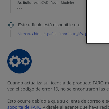
As-Built
AutoCAD
Revit
Modeler
Alemán
Chino
Español
Francés
Inglés
Japonés
Port
Cuando actualiza su licencia de producto FARO me
vea el código de error 19, no se encontraron las 
Esto ocurre debido a que su cliente de correo el
soporte de FARO
y dígale al agente que haya reci