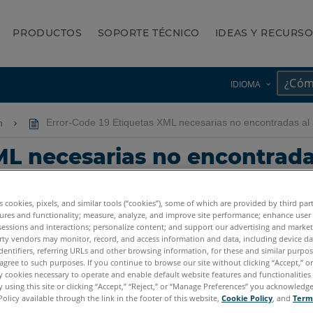
PRODUCTOS
SOPORTE TÉCNICO
IDEAS Y RECURS
IDIOMA
ón
Error-Code 19 Etiquetas XML necesarias no encontradas al 
ML necesarias no encontrada
es cookies, pixels, and similar tools (“cookies”), some of which are provided by third par
ures and functionality; measure, analyze, and improve site performance; enhance user
sessions and interactions; personalize content; and support our advertising and marke
rty vendors may monitor, record, and access information and data, including device da
dentifiers, referring URLs and other browsing information, for these and similar purpose
agree to such purposes. If you continue to browse our site without clicking “Accept,” or 
ly cookies necessary to operate and enable default website features and functionalities 
7.x
6.x
5.x
4.x
LT
Capture y Process
 using this site or clicking “Accept,” “Reject,” or “Manage Preferences” you acknowledg
Policy available through the link in the footer of this website,
Cookie Policy
, and
Term
Measure 10
SmartInspect
Measure Q