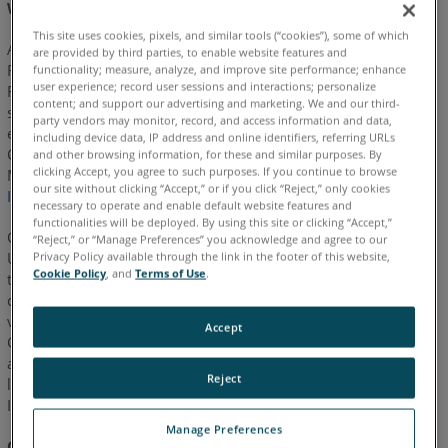
Windows® 10/11
This site uses cookies, pixels, and similar tools (“cookies”), some of which
A partir de la versión 2020.4 los programas CAM2
y CAM2
®
are provided by third parties, to enable website features and
RPM de software se distribuirán a través de FARO InTouch.
functionality; measure, analyze, and improve site performance; enhance
user experience; record user sessions and interactions; personalize
FARO InTouch es un programa de distribución y control de
content; and support our advertising and marketing. We and our third-
software, que agiliza la descarga, instalación, actualización y
party vendors may monitor, record, and access information and data,
ejecución de los programas de software de FARO, como el
including device data, IP address and online identifiers, referring URLs
CAM2 y el RPM. Para descargar solo el software InTouch
and other browsing information, for these and similar purposes. By
clicking Accept, you agree to such purposes. If you continue to browse
Management, consulte:
Descarga e instalación de FARO
our site without clicking “Accept,” or if you click “Reject,” only cookies
InTouch
necessary to operate and enable default website features and
functionalities will be deployed. By using this site or clicking “Accept,”
Cuando se activa la opción de auto-actualización (Enable Auto
“Reject,” or “Manage Preferences” you acknowledge and agree to our
Updates) los usuarios pueden ahora beneficiarse de siempre
Privacy Policy available through the link in the footer of this website,
Cookie Policy
, and
Terms of Use
.
tener instalada la versión más reciente, sin la molestia de
descargar e instalar manualmente las nuevas versiones cada
vez que se lanzan. InTouch también contiene todo el software
Accept
CAM2/RPM en una sola ubicación a fin de reducir el
amontonamiento de iconos en el escritorio, y permite iniciar
Reject
los programas directamente desde la interfaz de usuario de
InTouch.
Manage Preferences
Cuando se instala InTouch por primera vez, se