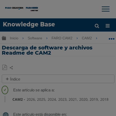
×
×
Knowledge Base
Idioma
Expandir/contraer jerarquía global
Inicio
Software
FARO CAM2
CAM2
Desca
Obtenga ayuda
INICIAR SESIÓN
Descarga de software y archivos
Readme de CAM2
Compartir
Guardar
Índice
como
Presentación
PDF
de
FARO®
CAM2
2026
2025
2024
2023
2021
2020
2019
2018
InTouch
Descarga