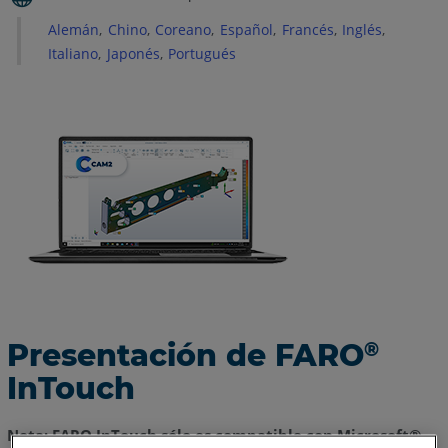
Instalación
Alemán
Chino
Coreano
Español
Francés
Inglés
de
Italiano
Japonés
Portugués
InTouch/CAM2
Habilitar
el
Programa
de
Mejora
de
la
Experiencia
del
Cliente
Consulte
Presentación de FARO
®
también
InTouch
Nota: FARO InTouch sólo es compatible con Microsoft®