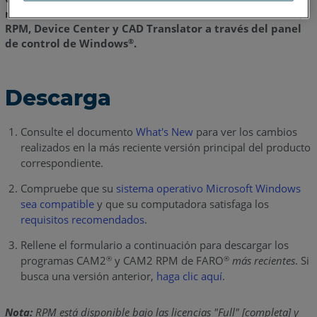
recomienda desinstalar toda versión anterior de CAM2,
RPM, Device Center y CAD Translator a través del panel
de control de Windows
.
®
Descarga
Consulte el documento
What's New
para ver los cambios
realizados en la más reciente versión principal del producto
correspondiente.
Compruebe que su
sistema operativo Microsoft Windows
sea compatible
y que su computadora satisfaga los
requisitos recomendados
.
Rellene el formulario a continuación para descargar los
programas CAM2
y CAM2 RPM de FARO
más recientes
. Si
®
®
busca una versión anterior,
haga clic aquí
.
Nota:
RPM está disponible bajo las licencias "Full" [completa] y