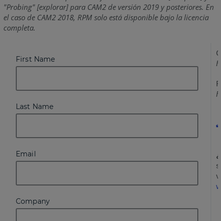
"Probing" [explorar] para CAM2 de versión 2019 y posteriores. En
el caso de CAM2 2018, RPM solo está disponible bajo la licencia
completa.
C
F
R
F
¿
s
v
w