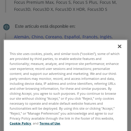
SDK
Focus Premium Max
Focus S
Focus S Plus
Focus M
Focus3D
Focus3D X
Focus3D X HDR
Focus3D S
Obtener
soporte
técnico
para
Alemán
Chino
Coreano
Español
Francés
Inglés
SDK
Italiano
Japonés
Portugués
Idiomas
This site uses cookies, pixels, and similar tools (“cookies”), some of which
de
are provided by third parties, to enable website features and
programación
functionality; measure, analyze, and improve site performance; enhance
compatibles
user experience; record user sessions and interactions; personalize
content; and support our advertising and marketing. We and our third-
party vendors may monitor, record, and access information and data,
Sistemas
including device data, IP address and online identifiers, referring URLs
operativos
and other browsing information, for these and similar purposes. By
compatibles
clicking Accept, you agree to such purposes. If you continue to browse
our site without clicking “Accept,” or if you click “Reject,” only cookies
Consulte
necessary to operate and enable default website features and
functionalities will be deployed. By using this site or clicking “Accept,”
también
“Reject,” or “Manage Preferences” you acknowledge and agree to our
Privacy Policy available through the link in the footer of this website,
El FARO LS SDK ya no se desarrolla; la última versión fue
Cookie Policy
, and
Terms of Use
.
el 16 de febrero de 2022. Ya no se ofrece soporte para el
FARO LS SDK.