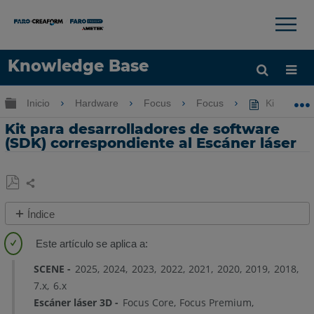
×
×
Knowledge Base
Idioma
Expandir/contraer jerarquía global
Inicio
Hardware
Focus
Focus
Kit para de
Obtenga ayuda
INICIAR SESIÓN
Kit para desarrolladores de software
(SDK) correspondiente al Escáner láser
Compartir
Guardar
Índice
como
Descripción
PDF
general
SCENE
2025
2024
2023
2022
2021
2020
2019
2018
Obteniendo
7.x
6.x
los
Escáner láser 3D
Focus Core
Focus Premium
archivos