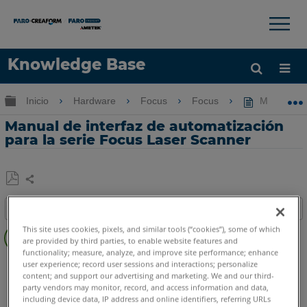
×
×
Knowledge Base
Idioma
Expandir/contraer jerarquía global
Inicio
Hardware
Focus
Focus
Manual de 
Obtenga ayuda
INICIAR SESIÓN
Manual de interfaz de automatización
para la serie Focus Laser Scanner
Compartir
Guardar
Índice
como
Pasos
PDF
This site uses cookies, pixels, and similar tools (“cookies”), some of which
are provided by third parties, to enable website features and
rápido
functionality; measure, analyze, and improve site performance; enhance
Escáner láser 3D
Focus Premium
Focus Premium Max
user experience; record user sessions and interactions; personalize
Consulte
content; and support our advertising and marketing. We and our third-
Focus S
Focus S Plus
también
party vendors may monitor, record, and access information and data,
including device data, IP address and online identifiers, referring URLs