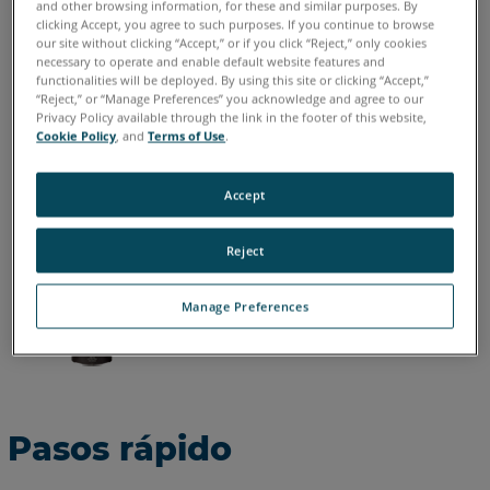
and other browsing information, for these and similar purposes. By
clicking Accept, you agree to such purposes. If you continue to browse
our site without clicking “Accept,” or if you click “Reject,” only cookies
Alemán
Chino
Coreano
Español
Francés
Inglés
necessary to operate and enable default website features and
functionalities will be deployed. By using this site or clicking “Accept,”
Italiano
Japonés
Portugués
“Reject,” or “Manage Preferences” you acknowledge and agree to our
Privacy Policy available through the link in the footer of this website,
Cookie Policy
, and
Terms of Use
.
Accept
Reject
Manage Preferences
Pasos rápido