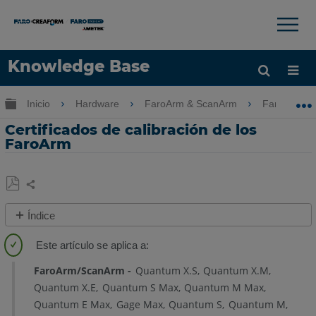
×
×
Knowledge Base
Idioma
Expandir/contraer jerarquía global
Inicio
Hardware
FaroArm & ScanArm
FaroArm &
Obtenga ayuda
INICIAR SESIÓN
Certificados de calibración de los
FaroArm
Compartir
Guardar
Índice
como
Descripción
PDF
general
FaroArm/ScanArm
Quantum X.S
Quantum X.M
Ejemplos
Quantum X.E
Quantum S Max
Quantum M Max
de
Quantum E Max
Gage Max
Quantum S
Quantum M
certificados