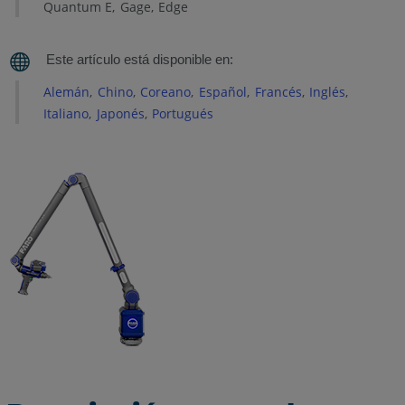
Quantum E
Gage
Edge
FaroArm
Serie
Quantum
Alemán
Chino
Coreano
Español
Francés
Inglés
Serie
Italiano
Japonés
Portugués
Quantum
con
8-
Ejes
Borde
FaroArm
Anatomía
de
los
certificados
Tabla
de