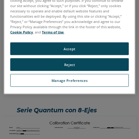
clicking Accept, you agree to such purposes. If you continue to browse
FaroArm Serie Quantum
como
our site without clicking “Accept,” or if you click “Reject,” only cookies
se
necessary to operate and enable default website features and
recibió
functionalities will be deployed. By using this site or clicking “Accept,”
“Reject,” or “Manage Preferences” you acknowledge and agree to our
y
Privacy Policy available through the link in the footer of this website,
se
Cookie Policy
, and
Terms of Use
.
envía
Norma
Accept
ISO
10360-
Reject
12
Ejemplo
Manage Preferences
de
informe
Consulte
también
Serie Quantum con 8-Ejes