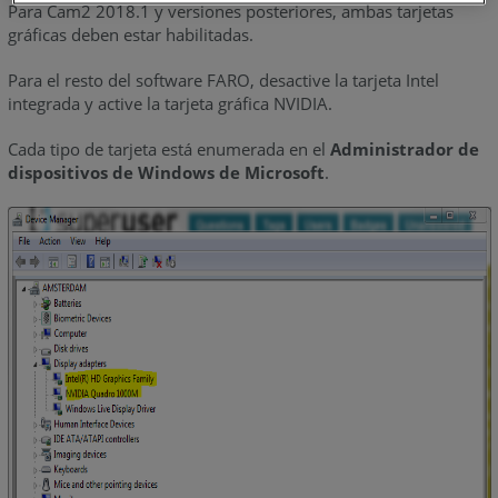
Para Cam2 2018.1 y versiones posteriores, ambas tarjetas
portátiles
gráficas deben estar habilitadas.
Dell:
Para el resto del software FARO, desactive la tarjeta Intel
Arrancar
integrada y active la tarjeta gráfica NVIDIA.
en
Bios
Cada tipo de tarjeta está enumerada en el
Administrador de
desde
dispositivos de Windows de Microsoft
.
Windows
10
Establezca
la
tarjeta
gráfica
en
el
panel
de
control
de
la