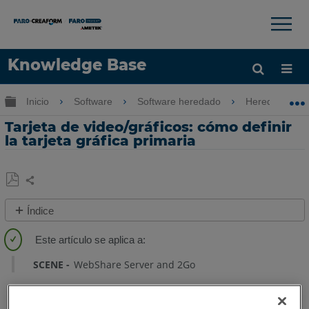
×
×
Knowledge Base
Idioma
Expandir/contraer jerarquía global
Inicio
Software
Software heredado
Heredado-We
Obtenga ayuda
INICIAR SESIÓN
Tarjeta de video/gráficos: cómo definir
la tarjeta gráfica primaria
Compartir
Guardar
Índice
como
Descripción
PDF
general
Windows
SCENE
WebShare Server and 2Go
11
Windows