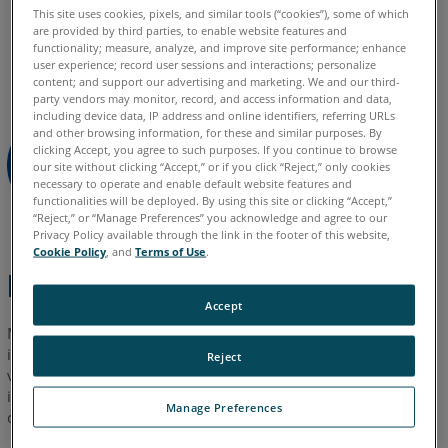
10
This site uses cookies, pixels, and similar tools (“cookies”), some of which
Alemán
Chino
Coreano
Español
Francés
Inglés
are provided by third parties, to enable website features and
Coloque
functionality; measure, analyze, and improve site performance; enhance
Italiano
Japonés
Portugués
user experience; record user sessions and interactions; personalize
la
content; and support our advertising and marketing. We and our third-
tarjeta
party vendors may monitor, record, and access information and data,
gráfica
including device data, IP address and online identifiers, referring URLs
and other browsing information, for these and similar purposes. By
en
clicking Accept, you agree to such purposes. If you continue to browse
el
our site without clicking “Accept,” or if you click “Reject,” only cookies
sistema
necessary to operate and enable default website features and
functionalities will be deployed. By using this site or clicking “Accept,”
BIOS
“Reject,” or “Manage Preferences” you acknowledge and agree to our
Computadoras
Privacy Policy available through the link in the footer of this website,
portátiles
Cookie Policy
, and
Terms of Use
.
HP
Descripción general
Deshabilitar
Accept
gráficos
Muchas computadoras tienen dos tarjetas para gráficos: una
híbridos
integrada y otra dedicada. Pueden ocurrir problemas de
Reject
(G4
visualización de gráficos en el software FARO
si la tarjeta
®
y
integrada no está habilitada / deshabilitada como se detalla a
Manage Preferences
G5)
continuación.
Computadoras