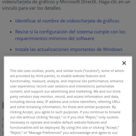
videos/tarjeta de gráficos y Microsoft DirectX. Haga clic en un
del
vínculo para ver los detalles.
software
Identificar el nombre de videos/tarjeta de gráficos
Instale
las
Revise si la configuración del sistema cumple con los
actualizaciones
requerimientos mínimos del software
importantes
Instale las actualizaciones importantes de Windows
de
Windows
Instale el último controlador de video/tarjeta de gráficos
Instale
Configure la tarjeta de gráficos/video predeterminada
This site uses cookies, pixels, and similar tools (“cookies”), some of which
el
are provided by third parties, to enable website features and
último
functionality; measure, analyze, and improve site performance; enhance
Descargue e instale el controlador de Microsoft DirectX
user experience; record user sessions and interactions; personalize
controlador
content; and support our advertising and marketing. We and our third-
de
party vendors may monitor, record, and access information and data,
tarjeta
including device data, IP address and online identifiers, referring URLs
Descripción general
and other browsing information, for these and similar purposes. By
de
clicking Accept, you agree to such purposes. If you continue to browse
gráficos/video
our site without clicking “Accept,” or if you click “Reject,” only cookies
Si Measure 10 o Measure Q no muestra las funciones medidas,
necessary to operate and enable default website features and
Configure
los modelos CAD o el sistema de coordenadas principal, si el
functionalities will be deployed. By using this site or clicking “Accept,”
la
software falla de manera aleatoria o cuando se instala o se
“Reject,” or “Manage Preferences” you acknowledge and agree to our