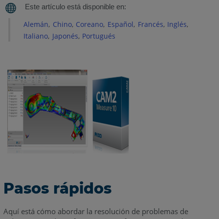
Preparar
Alemán
Chino
Coreano
Español
Francés
Inglés
Identificar
Italiano
Japonés
Portugués
el
nombre
de
videos/tarjeta
de
gráficos
Revise
si
la
configuración
del
sistema
cumple
Pasos rápidos
con
los
requerimientos
Aquí está cómo abordar la resolución de problemas de
mínimos