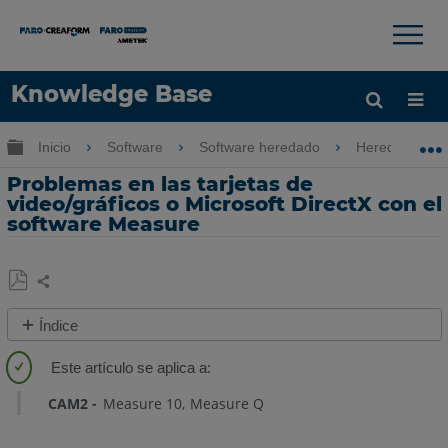
×
×
Knowledge Base
Idioma
Expandir/contraer jerarquía global
Inicio
Software
Software heredado
Heredado-Me
Obtenga ayuda
INICIAR SESIÓN
Problemas en las tarjetas de
video/gráficos o Microsoft DirectX con el
software Measure
Compartir
Guardar
Índice
como
Pasos
PDF
rápidos
CAM2
Measure 10
Measure Q
Descripción
general