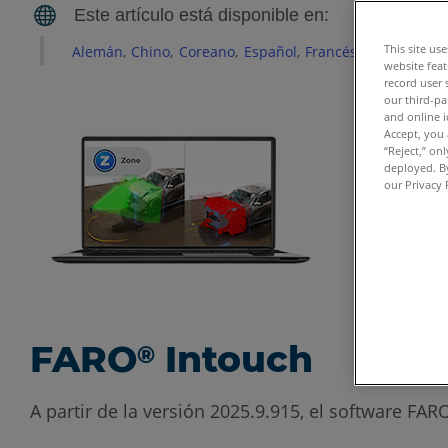
This site us
Alemán
Chino
Coreano
Español
Francés
Inglés
Itali
website feat
record user 
our third-pa
and online i
Accept, you 
“Reject,” on
deployed. By
our Privacy 
FARO
Intouch
®
A partir de la versión 2025.9.915, el software FA