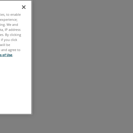
Actualización
de
ties, to enable
la
 experience;
ting. We and
aplicación
ta, IP address
FARO®
s. By clicking
if you click
Zone
will be
3D
e and agree to
s of Use
.
Descargar
FARO®
Zone
3D
Instalación