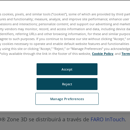
es cookies, pixels, and similar tools (“cookies”), some of which are provided by third par
ano
Japonés
Portugués
ures and functionality; measure, analyze, and improve site performance; enhance user
sessions and interactions; personalize content; and support our advertising and marke
rty vendors may monitor, record, and access information and data, including device da
dentifiers, referring URLs and other browsing information, for these and similar purpose
agree to such purposes. If you continue to browse our site without clicking “Accept,” or 
ly cookies necessary to operate and enable default website features and functionalities 
 using this site or clicking “Accept,” “Reject,” or “Manage Preferences” you acknowledg
Policy available through the link in the footer of this website,
Cookie Policy
, and
Term
Accept
Reject
Manage Preferences
RO® Zone 3D se distribuirá a través de
FARO InTouch
.