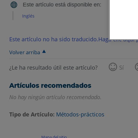
Inglés
Este artículo no ha sido traducido.Haga clic aquí p
Volver arriba
¿Le ha resultado útil este artículo?
Sí
Artículos recomendados
No hay ningún artículo recomendado.
Tipo de Artículo
Métodos-prácticos
Mapa del sitio