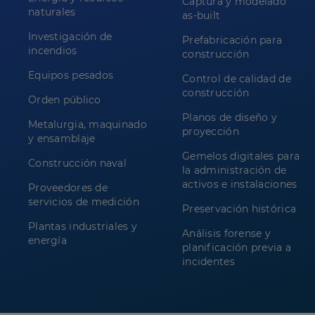
Captura y modelado
naturales
as-built
Investigación de
Prefabricación para
incendios
construcción
Equipos pesados
Control de calidad de
construcción
Orden público
Planos de diseño y
Metalurgia, maquinado
proyección
y ensamblaje
Gemelos digitales para
Construcción naval
la administración de
activos e instalaciones
Proveedores de
servicios de medición
Preservación histórica
Plantas industriales y
Análisis forense y
energía
planificación previa a
incidentes