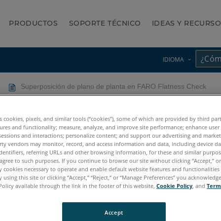
PRODUCTOS
SOPORTE TÉCNICO
IDEAS Y RECURS
IDIOMA
Superposición de plano de planta en FARO Flatness Check
e planta en FARO Flatness C
es cookies, pixels, and similar tools (“cookies”), some of which are provided by third par
ures and functionality; measure, analyze, and improve site performance; enhance user
sessions and interactions; personalize content; and support our advertising and marke
rty vendors may monitor, record, and access information and data, including device da
dentifiers, referring URLs and other browsing information, for these and similar purpose
agree to such purposes. If you continue to browse our site without clicking “Accept,” or 
ly cookies necessary to operate and enable default website features and functionalities 
 using this site or clicking “Accept,” “Reject,” or “Manage Preferences” you acknowledg
Policy available through the link in the footer of this website,
Cookie Policy
, and
Term
Accept