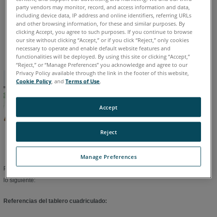
party vendors may monitor, record, and access information and data,
including device data, IP address and online identifiers, referring URLs
and other browsing information, for these and similar purposes. By
Alemán
Chino
Coreano
Español
Francés
Inglés
clicking Accept, you agree to such purposes. If you continue to browse
Italiano
Japonés
Portugués
our site without clicking “Accept,” or if you click “Reject,” only cookies
necessary to operate and enable default website features and
functionalities will be deployed. By using this site or clicking “Accept,”
“Reject,” or “Manage Preferences” you acknowledge and agree to our
Privacy Policy available through the link in the footer of this website,
Cookie Policy
, and
Terms of Use
.
Accept
Reject
Manage Preferences
Para una mejor detección automática de las referencias, debe tener en cuenta
lo siguiente:
Referencias del tablero cuadriculado: