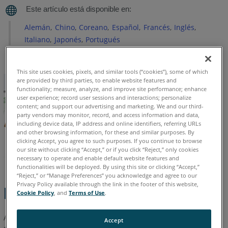
Versiones
anteriores
Alemán
Chino
Coreano
Español
Francés
Inglés
Italiano
Japonés
Portugués
Consulte
también
This site uses cookies, pixels, and similar tools (“cookies”), some of which
are provided by third parties, to enable website features and
functionality; measure, analyze, and improve site performance; enhance
user experience; record user sessions and interactions; personalize
content; and support our advertising and marketing. We and our third-
party vendors may monitor, record, and access information and data,
including device data, IP address and online identifiers, referring URLs
and other browsing information, for these and similar purposes. By
clicking Accept, you agree to such purposes. If you continue to browse
our site without clicking “Accept,” or if you click “Reject,” only cookies
necessary to operate and enable default website features and
functionalities will be deployed. By using this site or clicking “Accept,”
“Reject,” or “Manage Preferences” you acknowledge and agree to our
Privacy Policy available through the link in the footer of this website,
Descripción general
Cookie Policy
, and
Terms of Use
.
Antes de instalar la última
versión de SCENE compruebe que
Accept