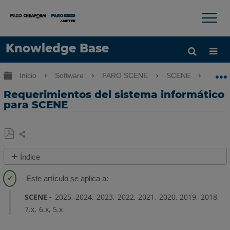
×
×
Knowledge Base
Idioma
Expandir/contraer jerarquía global
Inicio
Software
FARO SCENE
SCENE
Req
Obtenga ayuda
INICIAR SESIÓN
Requerimientos del sistema informático
para SCENE
Compartir
Guardar
Índice
como
Descripción
PDF
general
SCENE
2025
2024
2023
2022
2021
2020
2019
2018
Requerimientos
7.x
6.x
5.x
del
sistema