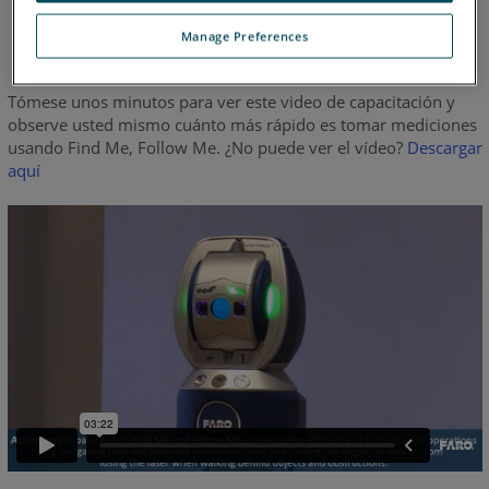
SMR.
Manage Preferences
Mueva el haz de un SMR a otro.
Tómese unos minutos para ver este video de capacitación y
observe usted mismo cuánto más rápido es tomar mediciones
usando Find Me, Follow Me. ¿No puede ver el vídeo?
Descargar
aquí