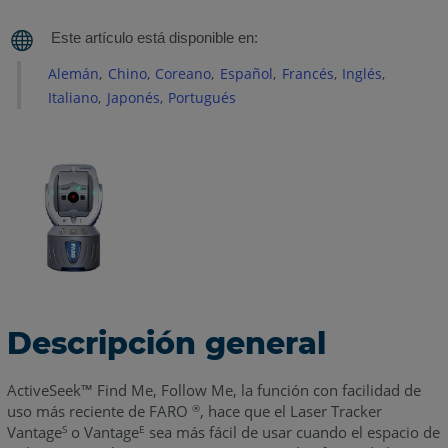
y
modos
Ver
Alemán
Chino
Coreano
Español
Francés
Inglés
Follow
Italiano
Japonés
Portugués
me
en
acción
Ver
Find
Me
en
acción
Configuración
de
Descripción general
Find
Me,
ActiveSeek™ Find Me, Follow Me, la función con facilidad de
Follow
uso más reciente de FARO
, hace que el Laser Tracker
®
Me
Vantage
o Vantage
sea más fácil de usar cuando el espacio de
S
E