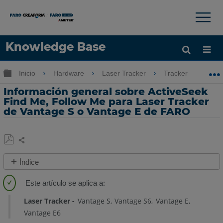
×
×
Knowledge Base
Idioma
Expandir/contraer jerarquía global
Inicio
Hardware
Laser Tracker
Tracker
In
Obtenga ayuda
INICIAR SESIÓN
Información general sobre ActiveSeek
Find Me, Follow Me para Laser Tracker
de Vantage S o Vantage E de FARO
Compartir
Guardar
Índice
como
Descripción
PDF
general
Laser Tracker
Vantage S
Vantage S6
Vantage E
Movimientos,
Vantage E6
luces