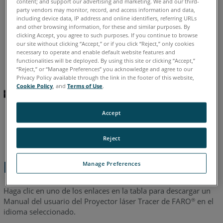
content; and support our advertising and marketing. We and our third-
party vendors may monitor, record, and access information and data,
Alemán
Chino
Coreano
Español
Francés
Inglés
including device data, IP address and online identifiers, referring URLs
Italiano
Japonés
Portugués
and other browsing information, for these and similar purposes. By
clicking Accept, you agree to such purposes. If you continue to browse
our site without clicking “Accept,” or if you click “Reject,” only cookies
necessary to operate and enable default website features and
functionalities will be deployed. By using this site or clicking “Accept,”
“Reject,” or “Manage Preferences” you acknowledge and agree to our
Privacy Policy available through the link in the footer of this website,
Cookie Policy
, and
Terms of Use
.
Accept
Reject
Pasos rápidos
Manage Preferences
Haga clic en uno de los enlaces en la tabla para descargar un
Manual del usuario del Proyector láser Tracer de FARO
en el
®
idioma seleccionado.