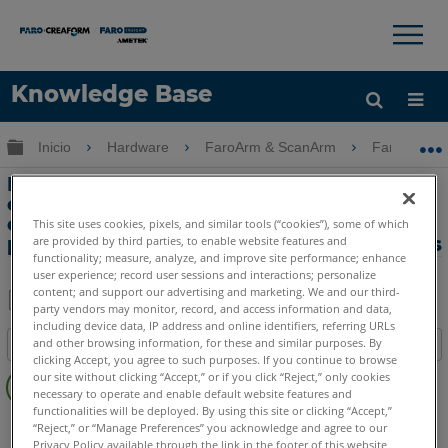
×
×
Knowledge Base
Idioma
Expandir/contraer jerarquía global
Inicio
Hardware
FaroArm & ScanArm
FaroArm &
Obtenga ayuda
INICIAR SESIÓN
Error: el archivo de registro de
calibración de 8 ejes no se puede
obtener en FaroArm Manager o no se
This site uses cookies, pixels, and similar tools (“cookies”), some of which
are provided by third parties, to enable website features and
puede aplicar la compensación de 8 ejes
functionality; measure, analyze, and improve site performance; enhance
user experience; record user sessions and interactions; personalize
content; and support our advertising and marketing. We and our third-
party vendors may monitor, record, and access information and data,
Compartir
Guardar
including device data, IP address and online identifiers, referring URLs
and other browsing information, for these and similar purposes. By
Índice
como
clicking Accept, you agree to such purposes. If you continue to browse
Sin
PDF
our site without clicking “Accept,” or if you click “Reject,” only cookies
encabezados
necessary to operate and enable default website features and
functionalities will be deployed. By using this site or clicking “Accept,”
FaroArm/ScanArm
Quantum X.S
Quantum X.M
“Reject,” or “Manage Preferences” you acknowledge and agree to our
Privacy Policy available through the link in the footer of this website,
Quantum X.E
Quantum S Max
Quantum M Max