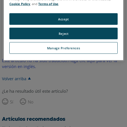
Cookie Policy
, and
Terms of Use
.
Quantum E Max
Gage Max
Quantum S
Quantum M
Quantum E
Gage
Accept
Reject
Inglés
Japonés
Manage Preferences
Este artículo no ha sido traducido.Haga clic aquí para ver la
versión en inglés.
Volver arriba
¿Le ha resultado útil este artículo?
Sí
No
Artículos recomendados