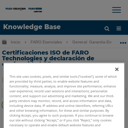
×
×
Knowledge Base
Idioma
Expandir/contraer jerarquía global
Inicio
FARO Esenciales
General: Garantía-Entrenamie
Obtenga ayuda
INICIAR SESIÓN
Certificaciones ISO de FARO
Technologies y declaración de
conformidad CE
This site uses cookies, pixels, and similar tools (“cookies”), some of which
are provided by third parties, to enable website features and
functionality; measure, analyze, and improve site performance; enhance
Compartir
Guardar
user experience; record user sessions and interactions; personalize
Índice
como
content; and support our advertising and marketing. We and our third-
Sin
PDF
party vendors may monitor, record, and access information and data,
including device data, IP address and online identifiers, referring URLs
encabezados
and other browsing information, for these and similar purposes. By
SCENE
2025
2024
2023
2022
2021
2020
2019
2018
clicking Accept, you agree to such purposes. If you continue to browse
our site without clicking “Accept,” or if you click “Reject,” only cookies
7.x
6.x
5.x
4.x
LT
Capture y Process
necessary to operate and enable default website features and