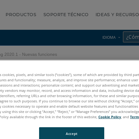
PRODUCTOS
SOPORTE TÉCNICO
IDEAS Y RECURS
IDIOMA
 2020.1 - Nuevas funciones
unciones
es cookies, pixels, and similar tools (“cookies”), some of which are provided by third par
ures and functionality; measure, analyze, and improve site performance; enhance user
sessions and interactions; personalize content; and support our advertising and marke
rty vendors may monitor, record, and access information and data, including device da
dentifiers, referring URLs and other browsing information, for these and similar purpose
agree to such purposes. If you continue to browse our site without clicking “Accept,” or 
ly cookies necessary to operate and enable default website features and functionalities 
 using this site or clicking “Accept,” “Reject,” or “Manage Preferences” you acknowledg
Policy available through the link in the footer of this website,
Cookie Policy
, and
Term
Accept