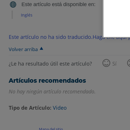
Inglés
Este artículo no ha sido traducido.Haga clic aquí p
Volver arriba
¿Le ha resultado útil este artículo?
Sí
Artículos recomendados
No hay ningún artículo recomendado.
Tipo de Artículo
Video
Mapa del sitio