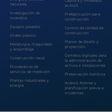
Captura y modelado
naturales
as-built
Investigación de
Prefabricación para
incendios
construcción
Equipos pesados
Control de calidad de
construcción
Orden público
Planos de diseño y
Metalurgia, maquinado
proyección
y ensamblaje
Gemelos digitales para
Construcción naval
la administración de
activos e instalaciones
Proveedores de
servicios de medición
Preservación histórica
Plantas industriales y
Análisis forense y
energía
planificación previa a
incidentes