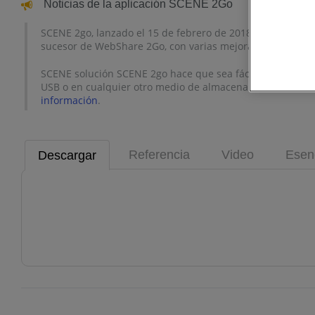
Noticias de la aplicación SCENE 2Go
SCENE 2go, lanzado el 15 de febrero de 2018, es una soluc
sucesor de WebShare 2Go, con varias mejoras y nuevas car
SCENE solución SCENE 2go hace que sea fácil compartir p
USB o en cualquier otro medio de almacenamiento exter
información
.
Referencia
Video
Esen
Descargar