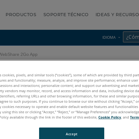
PRODUCTOS
SOPORTE TÉCNICO
IDEAS Y RECURS
IDIOMA
WebShare 2Go App
es cookies, pixels, and similar tools (“cookies”), some of which are provided by third par
ures and functionality; measure, analyze, and improve site performance; enhance user
Legacy-WebShare 2Go Ap
sessions and interactions; personalize content; and support our advertising and marke
rty vendors may monitor, record, and access information and data, including device da
dentifiers, referring URLs and other browsing information, for these and similar purpose
agree to such purposes. If you continue to browse our site without clicking “Accept,” or 
ly cookies necessary to operate and enable default website features and functionalities 
 using this site or clicking “Accept,” “Reject,” or “Manage Preferences” you acknowledg
Policy available through the link in the footer of this website,
Cookie Policy
, and
Term
 de hosting de FARO® basada en la nube que permite compartir dat
Accept