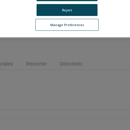
Reject
ión segura para compartir proyectos que no está basada en Internet
acterísticas. SCENE 2go consta de una aplicación y un visor.
Manage Preferences
royectos de escaneo de solo lectura con socios y clientes. Los u
no y lo ven en una computadora con Windows
o MacOS
sin la nec
®
®
ciales
Reciente
Directorio