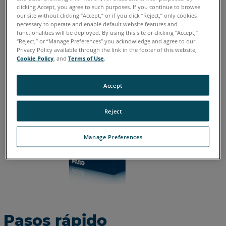
clicking Accept, you agree to such purposes. If you continue to browse
Alemán
Chino
Coreano
Español
Francés
Inglés
our site without clicking “Accept,” or if you click “Reject,” only cookies
necessary to operate and enable default website features and
Italiano
Japonés
Portugués
functionalities will be deployed. By using this site or clicking “Accept,”
“Reject,” or “Manage Preferences” you acknowledge and agree to our
Privacy Policy available through the link in the footer of this website,
Cookie Policy
, and
Terms of Use
.
Accept
Reject
Manage Preferences
Pasos rápido