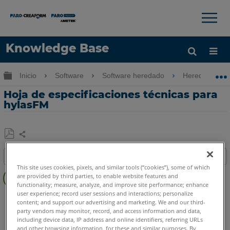
×
×
Knowledge Base
Idioma
Expandir/contraer jerarquía global
Inicio
Software
Software heredado
Heredado-Poi
Obtenga ayuda
INICIAR SESIÓN
Hoja de especificaciones técnicas para
hylasFM
Compartir
Guardar
Índice
como
This site uses cookies, pixels, and similar tools (“cookies”), some of which
PDF
Pasos
are provided by third parties, to enable website features and
functionality; measure, analyze, and improve site performance; enhance
rápido
user experience; record user sessions and interactions; personalize
CAD Plugin
hylasFM
content; and support our advertising and marketing. We and our third-
Consulte
party vendors may monitor, record, and access information and data,
también
including device data, IP address and online identifiers, referring URLs
and other browsing information, for these and similar purposes. By