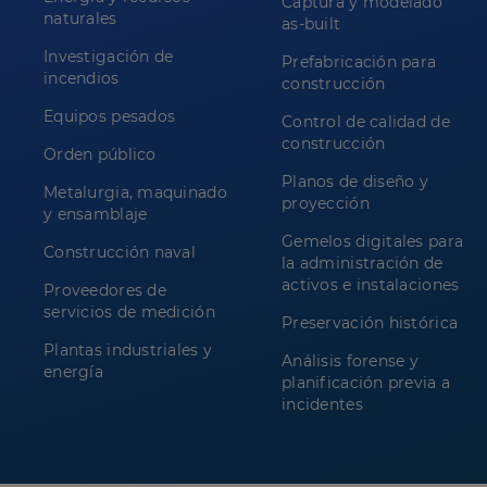
Captura y modelado
naturales
as-built
Investigación de
Prefabricación para
incendios
construcción
Equipos pesados
Control de calidad de
construcción
Orden público
Planos de diseño y
Metalurgia, maquinado
proyección
y ensamblaje
Gemelos digitales para
Construcción naval
la administración de
activos e instalaciones
Proveedores de
servicios de medición
Preservación histórica
Plantas industriales y
Análisis forense y
energía
planificación previa a
incidentes