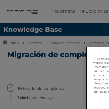
INDUSTRIAS
APLICACIONES
Idioma
Knowledge Base
Obtenga ayuda
INICIAR SESIÓN
Expandir/contraer jerarquía global
Inicio
Software
Software heredado
Heredado-Po
Migración de complemento
This site us
website feat
record user 
our third-pa
and online i
Accept, you 
“Reject,” on
deployed. By
our Privacy 
PointSense
Heritage