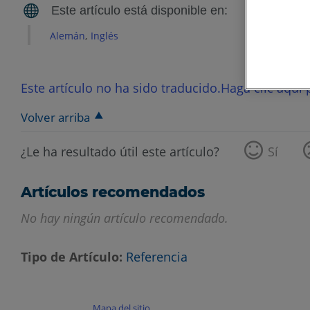
Alemán
Inglés
Este artículo no ha sido traducido.Haga clic aquí p
Volver arriba
¿Le ha resultado útil este artículo?
Sí
Artículos recomendados
No hay ningún artículo recomendado.
Tipo de Artículo
Referencia
Mapa del sitio