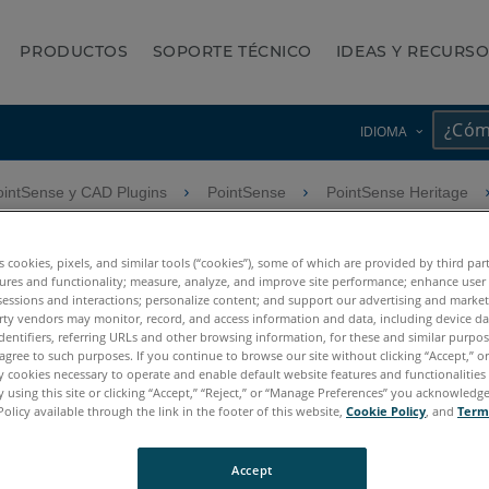
PRODUCTOS
SOPORTE TÉCNICO
IDEAS Y RECURS
IDIOMA
intSense y CAD Plugins
PointSense
PointSense Heritage
s de PointSense y CAD a As
es cookies, pixels, and similar tools (“cookies”), some of which are provided by third par
ures and functionality; measure, analyze, and improve site performance; enhance user
sessions and interactions; personalize content; and support our advertising and marke
rty vendors may monitor, record, and access information and data, including device da
dentifiers, referring URLs and other browsing information, for these and similar purpose
agree to such purposes. If you continue to browse our site without clicking “Accept,” or 
ly cookies necessary to operate and enable default website features and functionalities 
 using this site or clicking “Accept,” “Reject,” or “Manage Preferences” you acknowledg
Policy available through the link in the footer of this website,
Cookie Policy
, and
Term
Accept