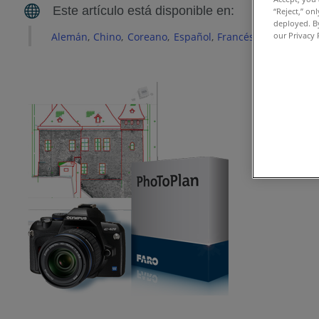
“Reject,” on
deployed. By
our Privacy 
Alemán
Chino
Coreano
Español
Francés
Inglés
Itali