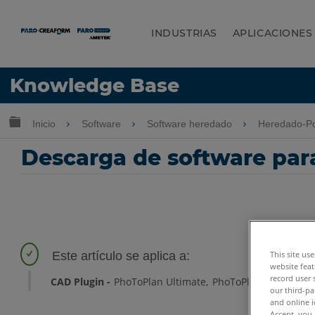
INDUSTRIAS
APLICACIONES
Idioma
Knowledge Base
Obtenga ayuda
INICIAR SESIÓN
Expandir/contraer jerarquía global
Inicio
Software
Software heredado
Heredado-Po
Descarga de software par
This site us
website feat
record user 
CAD Plugin
PhoToPlan Ultimate
PhoToPlan Pro
PhoTo
our third-pa
and online i
Accept, you 