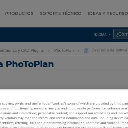
PRODUCTOS
SOPORTE TÉCNICO
IDEAS Y RECURS
IDIOMA
intSense y CAD Plugins
PhoToPlan
Descarga de softwa
a PhoToPlan
es cookies, pixels, and similar tools (“cookies”), some of which are provided by third par
ures and functionality; measure, analyze, and improve site performance; enhance user
sessions and interactions; personalize content; and support our advertising and marke
Plan Basic
rty vendors may monitor, record, and access information and data, including device da
dentifiers, referring URLs and other browsing information, for these and similar purpose
agree to such purposes. If you continue to browse our site without clicking “Accept,” or 