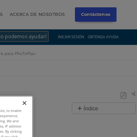
OS
ACERCA DE NOSOTROS
Contáctenos
×
×
INICIAR SESIÓN
OBTENGA AYUDA
re para PhoToPlan
Co
Guarda
Índice
ties, to enable
como
 experience;
Pasos
PDF
ting. We and
rápido
ta, IP address
s. By clicking
if you click