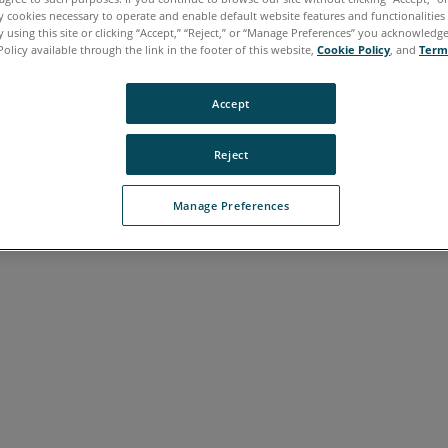
ly cookies necessary to operate and enable default website features and functionalities 
 using this site or clicking “Accept,” “Reject,” or “Manage Preferences” you acknowledg
Policy available through the link in the footer of this website,
Cookie Policy
, and
Term
ano
Japonés
Portugués
Accept
Reject
Manage Preferences