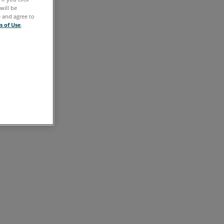
Preparar
will be
e and agree to
Consulte
s of Use
.
también
Versiones
anteriores