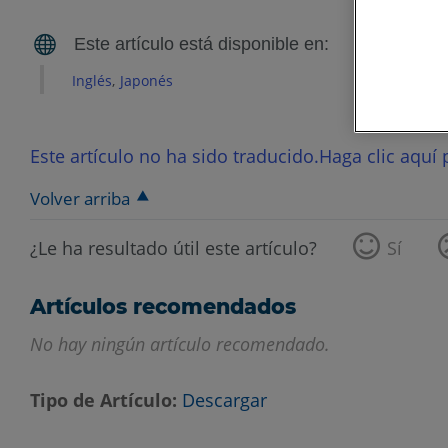
Inglés
Japonés
Este artículo no ha sido traducido.Haga clic aquí p
Volver arriba
¿Le ha resultado útil este artículo?
Sí
Artículos recomendados
No hay ningún artículo recomendado.
Tipo de Artículo
Descargar