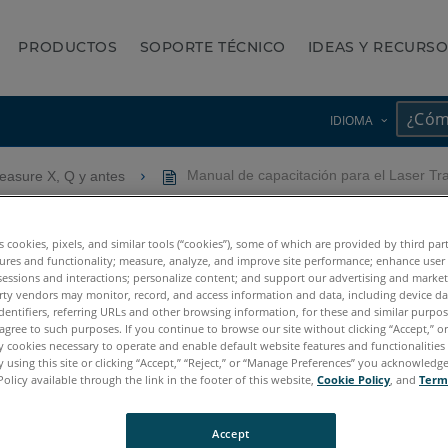
PRODUCTOS
SOPORTE TÉCNICO
IDEAS Y RECURS
IDIOMA
asure X, Q y antes
Manual de capacitación para el Laser Tr
ra el Laser Tracker utiliza
es cookies, pixels, and similar tools (“cookies”), some of which are provided by third par
ures and functionality; measure, analyze, and improve site performance; enhance user
sessions and interactions; personalize content; and support our advertising and marke
rty vendors may monitor, record, and access information and data, including device da
dentifiers, referring URLs and other browsing information, for these and similar purpose
agree to such purposes. If you continue to browse our site without clicking “Accept,” or 
ly cookies necessary to operate and enable default website features and functionalities 
 using this site or clicking “Accept,” “Reject,” or “Manage Preferences” you acknowledg
Policy available through the link in the footer of this website,
Cookie Policy
, and
Term
Accept