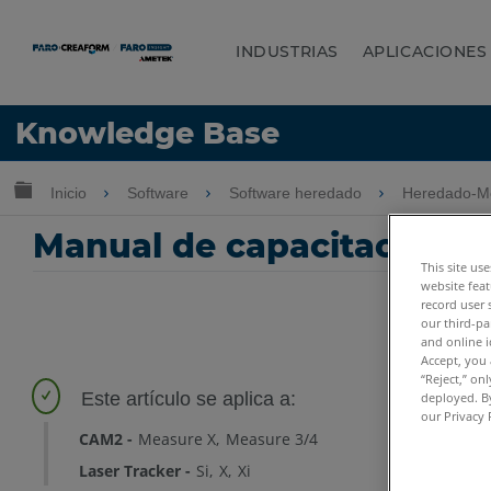
INDUSTRIAS
APLICACIONES
Idioma
Knowledge Base
Obtenga ayuda
INICIAR SESIÓN
Expandir/contraer jerarquía global
Inicio
Software
Software heredado
Heredado-Me
Manual de capacitación pa
This site us
website feat
record user 
our third-pa
and online i
Accept, you 
“Reject,” on
deployed. By
our Privacy 
CAM2
Measure X
Measure 3/4
Laser Tracker
Si
X
Xi