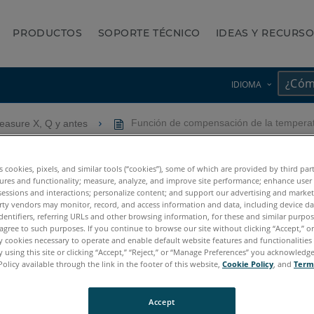
PRODUCTOS
SOPORTE TÉCNICO
IDEAS Y RECURS
IDIOMA
asure X, Q y antes
Función de compensación de la temperat
de la temperatura del mate
es cookies, pixels, and similar tools (“cookies”), some of which are provided by third par
ures and functionality; measure, analyze, and improve site performance; enhance user
sessions and interactions; personalize content; and support our advertising and marke
rty vendors may monitor, record, and access information and data, including device da
dentifiers, referring URLs and other browsing information, for these and similar purpose
agree to such purposes. If you continue to browse our site without clicking “Accept,” or 
ly cookies necessary to operate and enable default website features and functionalities 
 using this site or clicking “Accept,” “Reject,” or “Manage Preferences” you acknowledg
Policy available through the link in the footer of this website,
Cookie Policy
, and
Term
Accept