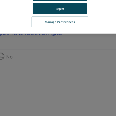
Reject
Manage Preferences
para ver la versión en inglés.
No