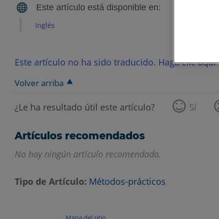
Inglés
Este artículo no ha sido traducido. Haga clic aquí 
Volver arriba
¿Le ha resultado útil este artículo?
Sí
Artículos recomendados
No hay ningún artículo recomendado.
Tipo de Artículo
Métodos-prácticos
Mapa del sitio