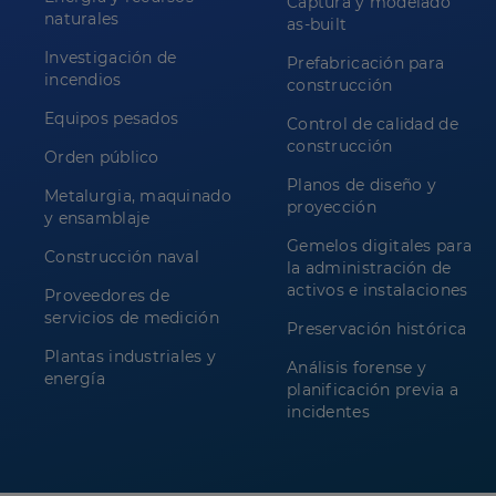
Captura y modelado
naturales
as-built
Investigación de
Prefabricación para
incendios
construcción
Equipos pesados
Control de calidad de
construcción
Orden público
Planos de diseño y
Metalurgia, maquinado
proyección
y ensamblaje
Gemelos digitales para
Construcción naval
la administración de
activos e instalaciones
Proveedores de
servicios de medición
Preservación histórica
Plantas industriales y
Análisis forense y
energía
planificación previa a
incidentes