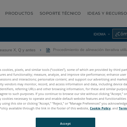
PRODUCTOS
SOPORTE TÉCNICO
IDEAS Y RECURS
IDIOMA
asure X, Q y antes
Procedimiento de alineación iterativa ut
ón iterativa utilizando punt
es cookies, pixels, and similar tools (“cookies”), some of which are provided by third par
ures and functionality; measure, analyze, and improve site performance; enhance user
sessions and interactions; personalize content; and support our advertising and marke
rty vendors may monitor, record, and access information and data, including device da
dentifiers, referring URLs and other browsing information, for these and similar purpose
agree to such purposes. If you continue to browse our site without clicking “Accept,” or 
ly cookies necessary to operate and enable default website features and functionalities 
 using this site or clicking “Accept,” “Reject,” or “Manage Preferences” you acknowledg
Policy available through the link in the footer of this website,
Cookie Policy
, and
Term
Accept