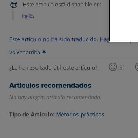
Inglés
Este artículo no ha sido traducido. Haga clic aquí 
Volver arriba
¿Le ha resultado útil este artículo?
Sí
Artículos recomendados
No hay ningún artículo recomendado.
Tipo de Artículo
Métodos-prácticos