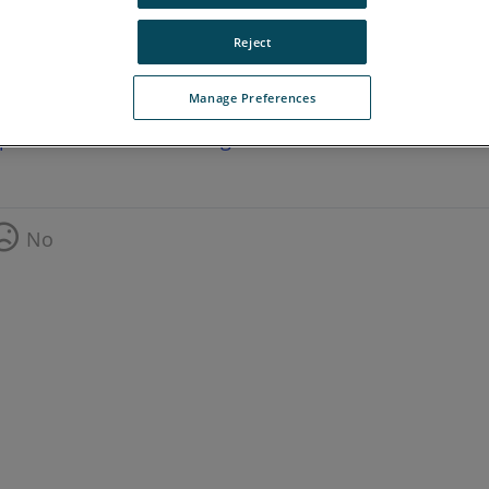
Reject
Manage Preferences
para ver la versión en inglés.
No