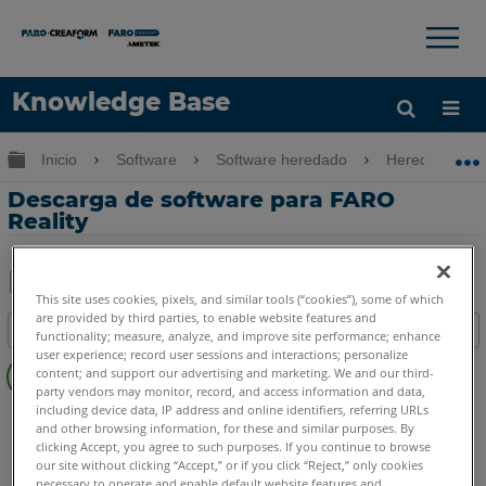
×
×
Knowledge Base
Idioma
Expandir/contraer jerarquía global
Inicio
Software
Software heredado
Heredado-FA
Obtenga ayuda
INICIAR SESIÓN
Descarga de software para FARO
Reality
This site uses cookies, pixels, and similar tools (“cookies”), some of which
Compartir
Guardar
are provided by third parties, to enable website features and
Índice
como
functionality; measure, analyze, and improve site performance; enhance
user experience; record user sessions and interactions; personalize
Pasos
PDF
content; and support our advertising and marketing. We and our third-
rápidos
party vendors may monitor, record, and access information and data,
including device data, IP address and online identifiers, referring URLs
FARO 360
Reality
Vea
and other browsing information, for these and similar purposes. By
también
clicking Accept, you agree to such purposes. If you continue to browse
our site without clicking “Accept,” or if you click “Reject,” only cookies
necessary to operate and enable default website features and