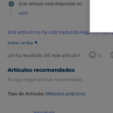
Inglés
Este artículo no ha sido traducido.Haga clic aquí p
Volver arriba
¿Le ha resultado útil este artículo?
Sí
Artículos recomendados
No hay ningún artículo recomendado.
Tipo de Artículo
Métodos-prácticos
Mapa del sitio