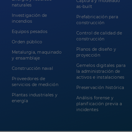
Captura y modelado
naturales
as-built
Investigación de
Prefabricación para
incendios
construcción
Equipos pesados
Control de calidad de
construcción
Orden público
Planos de diseño y
Metalurgia, maquinado
proyección
y ensamblaje
Gemelos digitales para
Construcción naval
la administración de
activos e instalaciones
Proveedores de
servicios de medición
Preservación histórica
Plantas industriales y
Análisis forense y
energía
planificación previa a
incidentes