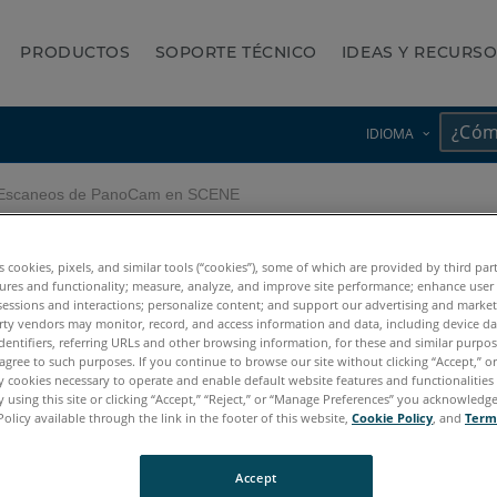
PRODUCTOS
SOPORTE TÉCNICO
IDEAS Y RECURS
IDIOMA
scaneos de PanoCam en SCENE
 SCENE
es cookies, pixels, and similar tools (“cookies”), some of which are provided by third par
ures and functionality; measure, analyze, and improve site performance; enhance user
sessions and interactions; personalize content; and support our advertising and marke
rty vendors may monitor, record, and access information and data, including device da
dentifiers, referring URLs and other browsing information, for these and similar purpose
agree to such purposes. If you continue to browse our site without clicking “Accept,” or 
ly cookies necessary to operate and enable default website features and functionalities 
 using this site or clicking “Accept,” “Reject,” or “Manage Preferences” you acknowledg
Policy available through the link in the footer of this website,
Cookie Policy
, and
Term
Accept