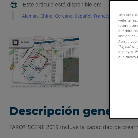
This site us
Alemán
Chino
Coreano
Español
Francés
Inglés
Itali
website feat
record user 
our third-pa
and online i
Accept, you 
“Reject,” on
deployed. By
our Privacy 
Descripción general
FARO
SCENE 2019 incluye la capacidad de crear y
®