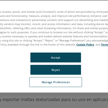
es cookies, pixels, and similar tools (“cookies”), some of which are provided by third par
ano
Japonés
Portugués
ures and functionality; measure, analyze, and improve site performance; enhance user
sessions and interactions; personalize content; and support our advertising and marke
rty vendors may monitor, record, and access information and data, including device da
dentifiers, referring URLs and other browsing information, for these and similar purpose
agree to such purposes. If you continue to browse our site without clicking “Accept,” or 
ly cookies necessary to operate and enable default website features and functionalities 
 using this site or clicking “Accept,” “Reject,” or “Manage Preferences” you acknowledg
Policy available through the link in the footer of this website,
Cookie Policy
, and
Term
Accept
Reject
Manage Preferences
 exportar mallas texturizadas para su uso en aplicac