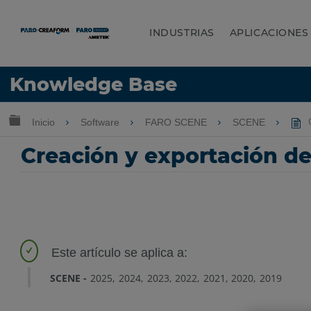
INDUSTRIAS
APLICACIONES
Idioma
Knowledge Base
Obtenga ayuda
INICIAR SESIÓN
Expandir/contraer jerarquía global
Inicio
Software
FARO SCENE
SCENE
C
Creación y exportación de
SCENE
2025
2024
2023
2022
2021
2020
2019