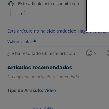
Inglés
Este artículo no ha sido traducido.Haga clic aquí p
Volver arriba
¿Le ha resultado útil este artículo?
Sí
Artículos recomendados
No hay ningún artículo recomendado.
Tipo de Artículo
Video
Mapa del sitio