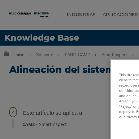
INDUSTRIAS
APLICACIONES
Idioma
Knowledge Base
Obtenga ayuda
INICIAR SESIÓN
Expandir/contraer jerarquía global
Inicio
Software
FARO CAM2
SmartInspect
Alineación del sistema d
This site us
website feat
record user 
our third-pa
and online i
Accept, you 
“Reject,” on
deployed. By
our Privacy 
CAM2
SmartInspect