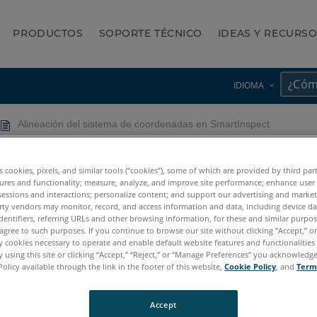
PRODUCTOS
SOPORTE TÉCNICO
IDEAS Y RECURS
IDIOMA
Alineación del sistema de coordenadas en SmartInspect
e coordenadas en SmartInspe
es cookies, pixels, and similar tools (“cookies”), some of which are provided by third par
ures and functionality; measure, analyze, and improve site performance; enhance user
sessions and interactions; personalize content; and support our advertising and marke
rty vendors may monitor, record, and access information and data, including device da
dentifiers, referring URLs and other browsing information, for these and similar purpose
agree to such purposes. If you continue to browse our site without clicking “Accept,” or 
ly cookies necessary to operate and enable default website features and functionalities 
 using this site or clicking “Accept,” “Reject,” or “Manage Preferences” you acknowledg
Policy available through the link in the footer of this website,
Cookie Policy
, and
Term
Accept