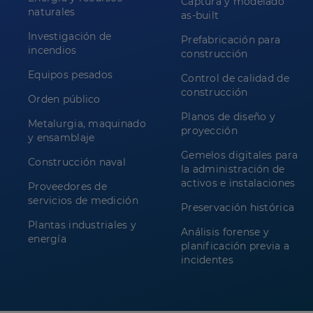
Captura y modelado
naturales
as-built
Investigación de
Prefabricación para
incendios
construcción
Equipos pesados
Control de calidad de
construcción
Orden público
Planos de diseño y
Metalurgia, maquinado
proyección
y ensamblaje
Gemelos digitales para
Construcción naval
la administración de
activos e instalaciones
Proveedores de
servicios de medición
Preservación histórica
Plantas industriales y
Análisis forense y
energía
planificación previa a
incidentes