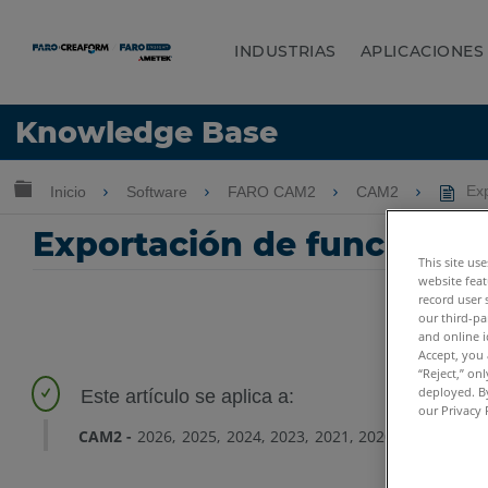
INDUSTRIAS
APLICACIONES
Idioma
Knowledge Base
Obtenga ayuda
INICIAR SESIÓN
Expandir/contraer jerarquía global
Inicio
Software
FARO CAM2
CAM2
Exp
Exportación de funcione
This site us
website feat
record user 
our third-pa
and online i
Accept, you 
“Reject,” on
deployed. By
our Privacy 
CAM2
2026
2025
2024
2023
2021
2020
2019
2018