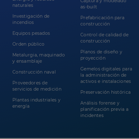
Captura y modelado
naturales
as-built
Investigación de
Prefabricación para
incendios
construcción
Equipos pesados
Control de calidad de
construcción
Orden público
Planos de diseño y
Metalurgia, maquinado
proyección
y ensamblaje
Gemelos digitales para
Construcción naval
la administración de
activos e instalaciones
Proveedores de
servicios de medición
Preservación histórica
Plantas industriales y
Análisis forense y
energía
planificación previa a
incidentes