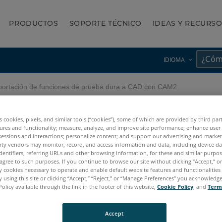
PRODUCTOS
SOPORTE TÉCNICO
IDEAS Y RECURS
IDIOMA
ortación de funciones de prueba dura a CAD con CAM2
s de prueba dura a CAD con
es cookies, pixels, and similar tools (“cookies”), some of which are provided by third par
ures and functionality; measure, analyze, and improve site performance; enhance user
sessions and interactions; personalize content; and support our advertising and marke
rty vendors may monitor, record, and access information and data, including device da
dentifiers, referring URLs and other browsing information, for these and similar purpose
agree to such purposes. If you continue to browse our site without clicking “Accept,” or 
ly cookies necessary to operate and enable default website features and functionalities 
 using this site or clicking “Accept,” “Reject,” or “Manage Preferences” you acknowledg
Policy available through the link in the footer of this website,
Cookie Policy
, and
Term
Accept