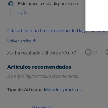
Inglés
Este artículo no ha sido traducido.Haga clic aquí p
Volver arriba
¿Le ha resultado útil este artículo?
Sí
Artículos recomendados
No hay ningún artículo recomendado.
Tipo de Artículo
Métodos-prácticos
Mapa del sitio