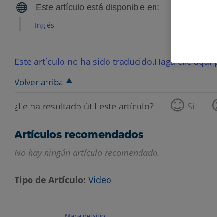
Inglés
Este artículo no ha sido traducido.Haga clic aquí p
Volver arriba
¿Le ha resultado útil este artículo?
Sí
Artículos recomendados
No hay ningún artículo recomendado.
Tipo de Artículo
Video
Mapa del sitio