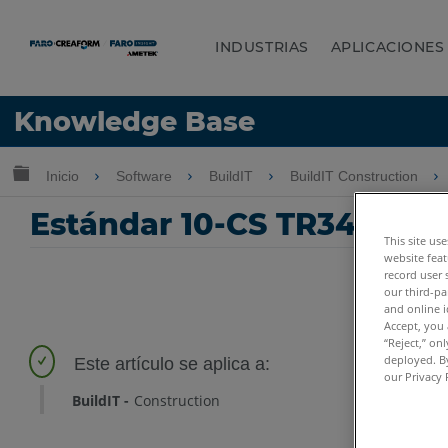
INDUSTRIAS
APLICACIONES
Idioma
Knowledge Base
Obtenga ayuda
INICIAR SESIÓN
Expandir/contraer jerarquía global
Inicio
Software
BuildIT
BuildIT Construction
Estándar 10-CS TR34 en la
This site us
website feat
record user 
our third-pa
and online i
Accept, you 
“Reject,” on
deployed. By
our Privacy 
BuildIT
Construction