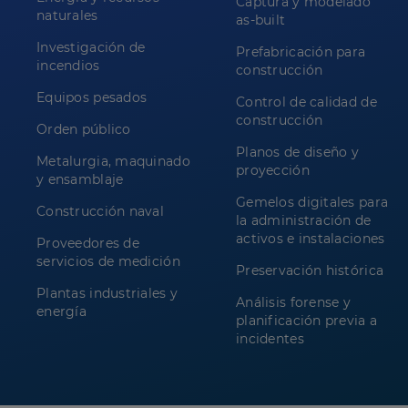
Captura y modelado
naturales
as-built
Investigación de
Prefabricación para
incendios
construcción
Equipos pesados
Control de calidad de
construcción
Orden público
Planos de diseño y
Metalurgia, maquinado
proyección
y ensamblaje
Gemelos digitales para
Construcción naval
la administración de
activos e instalaciones
Proveedores de
servicios de medición
Preservación histórica
Plantas industriales y
Análisis forense y
energía
planificación previa a
incidentes