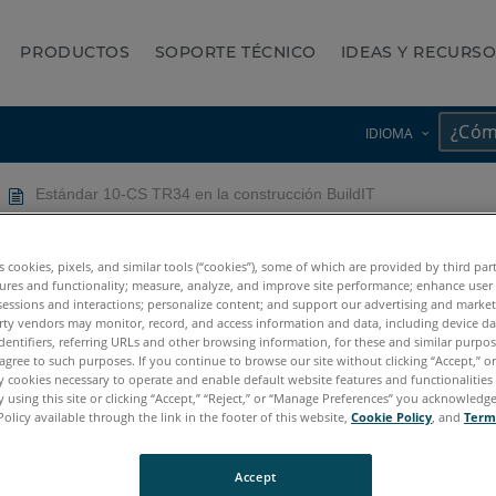
PRODUCTOS
SOPORTE TÉCNICO
IDEAS Y RECURS
IDIOMA
Estándar 10-CS TR34 en la construcción BuildIT
 construcción BuildIT
es cookies, pixels, and similar tools (“cookies”), some of which are provided by third par
ures and functionality; measure, analyze, and improve site performance; enhance user
sessions and interactions; personalize content; and support our advertising and marke
rty vendors may monitor, record, and access information and data, including device da
dentifiers, referring URLs and other browsing information, for these and similar purpose
agree to such purposes. If you continue to browse our site without clicking “Accept,” or 
ly cookies necessary to operate and enable default website features and functionalities 
 using this site or clicking “Accept,” “Reject,” or “Manage Preferences” you acknowledg
Policy available through the link in the footer of this website,
Cookie Policy
, and
Term
Accept