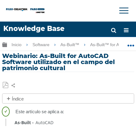
×
×
Knowledge Base
Idioma
Expandir/contraer jerarquía global
Inicio
Software
As-Built™
As-Built™ for AutoCAD
Obtenga ayuda
INICIAR SESIÓN
Webinario: As-Built for AutoCAD
Software utilizado en el campo del
patrimonio cultural
Compartir
Guardar
Índice
como
Sin
PDF
encabezados
As-Built
AutoCAD