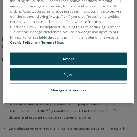
including device data, IP address and online identifiers, referring URLs
and other browsing information, for these and similar purposes. By
Alemán
Chino
Coreano
Español
Francés
Inglés
clicking Accept, you agree to such purposes. If you continue to browse
Italiano
Japonés
Portugués
our site without clicking “Accept,” or if you click “Reject,” only cookies
necessary to operate and enable default website features and
functionalities will be deployed. By using this site or clicking “Accept,”
“Reject,” or “Manage Preferences” you acknowledge and agree to our
Privacy Policy available through the link in the footer of this website,
Para una mejor detección automática de las referencias, debe tener en cuenta
Cookie Policy
, and
Terms of Use
.
lo siguiente:
Accept
Referencias del tablero cuadriculado:
El ángulo de incidencia entre el rayo láser y la referencia del tablero
Reject
cuadriculado no debe ser menor de 45°.
Manage Preferences
Dependiendo de la resolución de escaneo escogida, la detección
automática de referencias de tablero cuadriculado no es confiable más allá
de cierta distancia hasta el escáner. Por ejemplo, cuando se usan
referencias de tablero A4 y escaneado con una resolución de 1/4, la
distancia al escáner no debe ser superior a 15 m.
La distancia entre el escáner y las referencias no debe ser inferior a 1m.