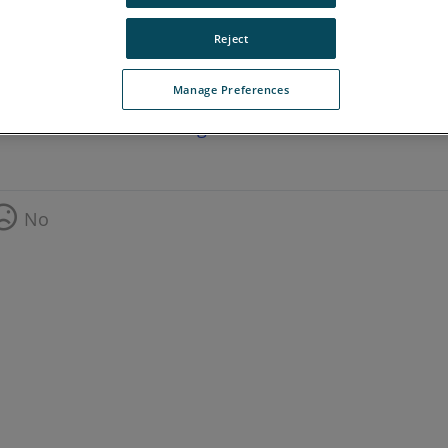
Reject
Manage Preferences
ara ver la versión en inglés.
No