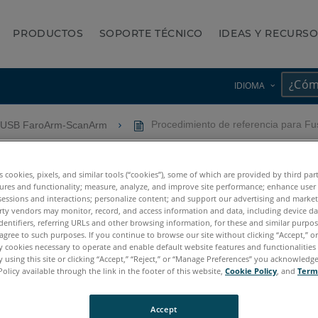
PRODUCTOS
SOPORTE TÉCNICO
IDEAS Y RECURS
IDIOMA
 USB FaroArm-ScanArm
Procedimiento de referencia para F
cia para Fusion FaroArm
es cookies, pixels, and similar tools (“cookies”), some of which are provided by third par
ures and functionality; measure, analyze, and improve site performance; enhance user
sessions and interactions; personalize content; and support our advertising and marke
rty vendors may monitor, record, and access information and data, including device da
dentifiers, referring URLs and other browsing information, for these and similar purpose
agree to such purposes. If you continue to browse our site without clicking “Accept,” or 
ly cookies necessary to operate and enable default website features and functionalities 
 using this site or clicking “Accept,” “Reject,” or “Manage Preferences” you acknowledg
Policy available through the link in the footer of this website,
Cookie Policy
, and
Term
Accept