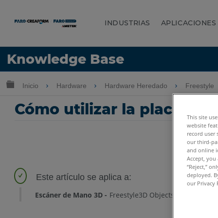
INDUSTRIAS
APLICACIONES
Idioma
Knowledge Base
Obtenga ayuda
INICIAR SESIÓN
Expandir/contraer jerarquía global
Inicio
Hardware
Hardware Heredado
Freestyle
Cómo utilizar la placa de 
This site us
website feat
record user 
our third-pa
and online i
Accept, you 
“Reject,” on
deployed. By
our Privacy 
Escáner de Mano 3D
Freestyle3D Objects
Freestyle3D