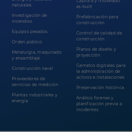
Captura y modelado
naturales
as-built
Investigación de
Prefabricación para
incendios
construcción
Equipos pesados
Control de calidad de
construcción
Orden público
Planos de diseño y
Metalurgia, maquinado
proyección
y ensamblaje
Gemelos digitales para
Construcción naval
la administración de
activos e instalaciones
Proveedores de
servicios de medición
Preservación histórica
Plantas industriales y
Análisis forense y
energía
planificación previa a
incidentes