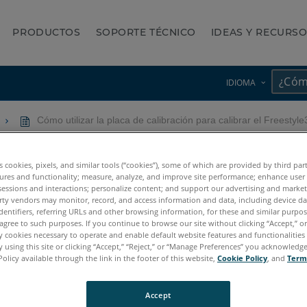
PRODUCTOS
SOPORTE TÉCNICO
IDEAS Y RECURS
IDIOMA
Cómo utilizar la placa de calibración para calibrar el Freestyl
calibración para calibrar el 
es cookies, pixels, and similar tools (“cookies”), some of which are provided by third par
ures and functionality; measure, analyze, and improve site performance; enhance user
sessions and interactions; personalize content; and support our advertising and marke
rty vendors may monitor, record, and access information and data, including device da
dentifiers, referring URLs and other browsing information, for these and similar purpose
agree to such purposes. If you continue to browse our site without clicking “Accept,” or 
ly cookies necessary to operate and enable default website features and functionalities 
 using this site or clicking “Accept,” “Reject,” or “Manage Preferences” you acknowledg
Policy available through the link in the footer of this website,
Cookie Policy
, and
Term
 X
Freestyle3D
Accept