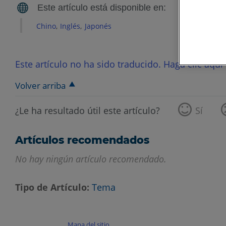
Chino
Inglés
Japonés
Este artículo no ha sido traducido. Haga clic aquí 
Volver arriba
¿Le ha resultado útil este artículo?
Sí
Artículos recomendados
No hay ningún artículo recomendado.
Tipo de Artículo
Tema
Mapa del sitio