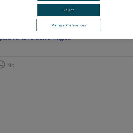
Reject
Manage Preferences
para ver la versión en inglés.
No