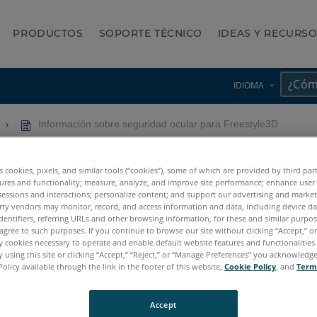
PRODUCTOS
SOPORTE TÉCNICO
IDEAS Y RECURS
IDIOMA
Información sobre seguridad ocular para Freestyle3D
ad ocular para Freestyle3D
es cookies, pixels, and similar tools (“cookies”), some of which are provided by third par
ures and functionality; measure, analyze, and improve site performance; enhance user
sessions and interactions; personalize content; and support our advertising and marke
rty vendors may monitor, record, and access information and data, including device da
dentifiers, referring URLs and other browsing information, for these and similar purpose
agree to such purposes. If you continue to browse our site without clicking “Accept,” or 
ly cookies necessary to operate and enable default website features and functionalities 
 using this site or clicking “Accept,” “Reject,” or “Manage Preferences” you acknowledg
Policy available through the link in the footer of this website,
Cookie Policy
, and
Term
 X
Freestyle3D
Accept