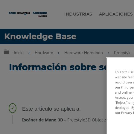
INDUSTRIAS
APLICACIONES
Idioma
Knowledge Base
Obtenga ayuda
INICIAR SESIÓN
Expandir/contraer jerarquía global
Inicio
Hardware
Hardware Heredado
Freestyle
Información sobre segurid
This site us
website feat
record user 
our third-pa
and online i
Accept, you 
“Reject,” on
deployed. By
our Privacy 
Escáner de Mano 3D
Freestyle3D Objects
Freestyle3D