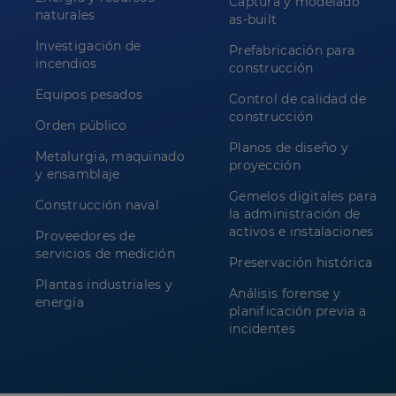
Captura y modelado
naturales
as-built
Investigación de
Prefabricación para
incendios
construcción
Equipos pesados
Control de calidad de
construcción
Orden público
Planos de diseño y
Metalurgia, maquinado
proyección
y ensamblaje
Gemelos digitales para
Construcción naval
la administración de
activos e instalaciones
Proveedores de
servicios de medición
Preservación histórica
Plantas industriales y
Análisis forense y
energía
planificación previa a
incidentes