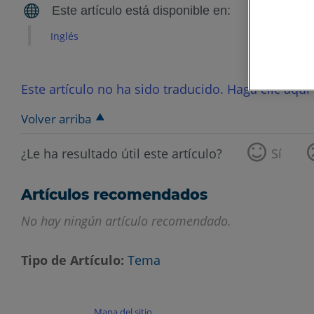
Inglés
Este artículo no ha sido traducido. Haga clic aquí 
Volver arriba
¿Le ha resultado útil este artículo?
Sí
Artículos recomendados
No hay ningún artículo recomendado.
Tipo de Artículo
Tema
Mapa del sitio