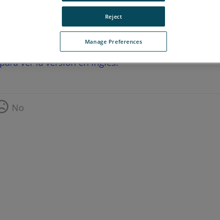
Reject
Manage Preferences
para ver la versión en inglés.
No