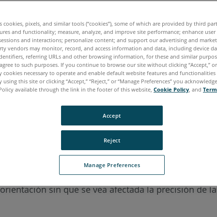
es cookies, pixels, and similar tools (“cookies”), some of which are provided by third par
ures and functionality; measure, analyze, and improve site performance; enhance user
ano
Japonés
Portugués
sessions and interactions; personalize content; and support our advertising and marke
rty vendors may monitor, record, and access information and data, including device da
dentifiers, referring URLs and other browsing information, for these and similar purpose
agree to such purposes. If you continue to browse our site without clicking “Accept,” or 
ly cookies necessary to operate and enable default website features and functionalities 
 using this site or clicking “Accept,” “Reject,” or “Manage Preferences” you acknowledg
Policy available through the link in the footer of this website,
Cookie Policy
, and
Term
Accept
Reject
r láser
Manage Preferences
orientación sin que se vea afectada la precisión de 