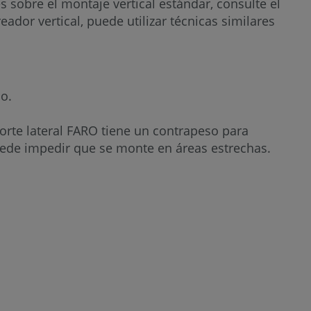
s sobre el montaje vertical estándar, consulte el
ACC-
dor vertical, puede utilizar técnicas similares
05430-
000
Consulte
también
do.
porte lateral FARO tiene un contrapeso para
puede impedir que se monte en áreas estrechas.