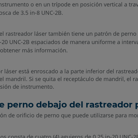
instrumento o en un trípode en posición vertical a tra
osca de 3.5 in-8 UNC-2B.
del rastreador láser también tiene un patrón de perno
in-20 UNC-2B espaciados de manera uniforme a interv
obtener más información.
or láser está enroscado a la parte inferior del rastrea
 mandril. Si se quita el receptáculo de mandril, el r
sión de instrumento.
o de perno debajo del rastreado
trón de orificio de perno que puede utilizarse para mo
nos consta de cuatro (4) agujeros de 0.25 in-20 UNC-