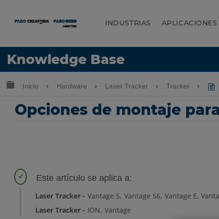
INDUSTRIAS
APLICACIONES
Idioma
Knowledge Base
Obtenga ayuda
INICIAR SESIÓN
Expandir/contraer jerarquía global
Inicio
Hardware
Laser Tracker
Tracker
Opciones de montaje para 
Laser Tracker
Vantage S
Vantage S6
Vantage E
Vant
Laser Tracker
ION
Vantage