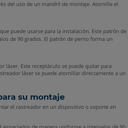
vés del uso de un mandril de montaje. Atornille el
orientación:
Vertical,
horizontal,
lateral
 que puede usarse para la instalación. Este patrón de
o
alos de 90 grados. El patrón de perno forma un
hacia
abajo
Vertical
dor láser. Este receptáculo se puede quitar para
astreador láser se puede atornillar directamente a un
Horizontal
o
lateral
r para su montaje
Boca
ntar el rastreador en un dispositivo o soporte en
abajo
Dimensiones
2B espaciados de manera uniforme a intervalos de 90
e