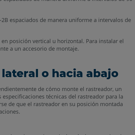
instrucciones
de
NC-2B espaciados de manera uniforme a intervalos de
montaje
para
soporte
en posición vertical u horizontal. Para instalar el
ente a un accesorio de montaje.
de
montaje
de
 lateral o hacia abajo
referencia
permanente
dependientemente de cómo monte el rastreador, un
para
especificaciones técnicas del rastreador para la
SMR
rse de que el rastreador en su posición montada
de
taciones.
1.5 pulgadas
(3.8 cm):
C-