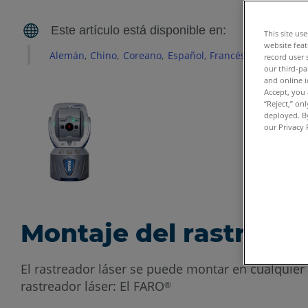
This site us
website feat
Alemán
Chino
Coreano
Español
Francés
Inglés
Itali
record user 
our third-pa
and online i
Accept, you 
“Reject,” on
deployed. By
our Privacy 
Montaje del rastreado
El rastreador láser se puede montar en cualquier 
rastreador láser: El FARO
®