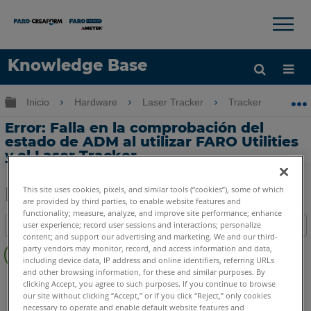
×
×
Knowledge Base
Idioma
Expandir/contraer jerarquía global
Inicio
Hardware
Laser Tracker
Tracker
Er
Obtenga ayuda
INICIAR SESIÓN
Error: Falla en la comprobación del
estado de ADM al utilizar FARO Utilities
y el Laser Tracker
This site uses cookies, pixels, and similar tools (“cookies”), some of which
are provided by third parties, to enable website features and
Compartir
Guardar
functionality; measure, analyze, and improve site performance; enhance
user experience; record user sessions and interactions; personalize
Índice
como
content; and support our advertising and marketing. We and our third-
Sin
PDF
party vendors may monitor, record, and access information and data,
encabezados
including device data, IP address and online identifiers, referring URLs
and other browsing information, for these and similar purposes. By
Laser Tracker
Si
X
Xi
clicking Accept, you agree to such purposes. If you continue to browse
our site without clicking “Accept,” or if you click “Reject,” only cookies
Laser Tracker
ION
Vantage
necessary to operate and enable default website features and