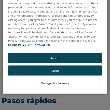
content; and support our advertising and marketing. We and our third-
party vendors may monitor, record, and access information and data,
including device data, IP address and online identifiers, referring URLs
Alemán
Chino
Coreano
Español
Francés
Inglés
and other browsing information, for these and similar purposes. By
Italiano
Japonés
Portugués
clicking Accept, you agree to such purposes. If you continue to browse
our site without clicking “Accept,” or if you click “Reject,” only cookies
necessary to operate and enable default website features and
functionalities will be deployed. By using this site or clicking “Accept,”
“Reject,” or “Manage Preferences” you acknowledge and agree to our
Privacy Policy available through the link in the footer of this website,
Cookie Policy
, and
Terms of Use
.
Accept
Reject
Manage Preferences
Pasos rápidos