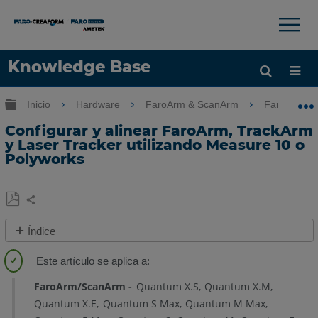
×
×
Knowledge Base
Idioma
Expandir/contraer jerarquía global
Inicio
Hardware
FaroArm & ScanArm
FaroArm &
Obtenga ayuda
INICIAR SESIÓN
Configurar y alinear FaroArm, TrackArm
y Laser Tracker utilizando Measure 10 o
Polyworks
Compartir
Guardar
Índice
como
Descripción
PDF
general
FaroArm/ScanArm
Quantum X.S
Quantum X.M
Pasos
Quantum X.E
Quantum S Max
Quantum M Max
rápidos