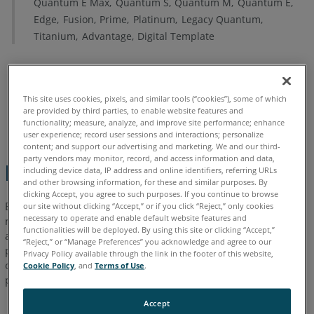
Quantum E Max
Quantum S
Quantum M
Quantum E
Detalles
Edge
Fusion
Prime
Platinum
Legacy Quantum
Titanium
Advantage
Digital Template
Sugerencias
Vea
también
This site uses cookies, pixels, and similar tools (“cookies”), some of which
Alemán
Chino
Coreano
Español
Francés
Inglés
are provided by third parties, to enable website features and
Italiano
Japonés
Portugués
functionality; measure, analyze, and improve site performance; enhance
user experience; record user sessions and interactions; personalize
content; and support our advertising and marketing. We and our third-
party vendors may monitor, record, and access information and data,
Descripción general
including device data, IP address and online identifiers, referring URLs
and other browsing information, for these and similar purposes. By
clicking Accept, you agree to such purposes. If you continue to browse
El
TrackArm
de FARO es el dispositivo de medición 3D portátil
our site without clicking “Accept,” or if you click “Reject,” only cookies
necessary to operate and enable default website features and
más flexible disponible. Con un alcance de 70 metros y un
functionalities will be deployed. By using this site or clicking “Accept,”
alcance de palpador de hasta 12 pies, esta combinación
“Reject,” or “Manage Preferences” you acknowledge and agree to our
perfecta de FARO Laser Tracker y FaroArm simplifica la
Privacy Policy available through the link in the footer of this website,
obtención de las mediciones más desafiantes a la vez que
Cookie Policy
, and
Terms of Use
.
proporciona precisión de grado metrológico.
Accept