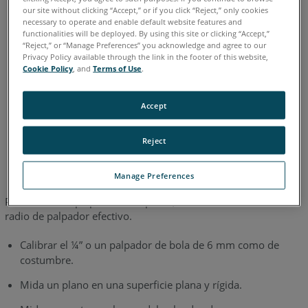
Quantum E
Gage
Edge
Fusion
Prime
Platinum
our site without clicking “Accept,” or if you click “Reject,” only cookies
Legacy Quantum
Titanium
Advantage
Digital Template
necessary to operate and enable default website features and
functionalities will be deployed. By using this site or clicking “Accept,”
Legacy Gage
Bluetooth
Plus
Standard
Power
“Reject,” or “Manage Preferences” you acknowledge and agree to our
FaroArm serie
Bronze
Gold
Silver
Privacy Policy available through the link in the footer of this website,
Cookie Policy
, and
Terms of Use
.
Accept
Alemán
Chino
Coreano
Español
Francés
Inglés
Reject
Italiano
Japonés
Portugués
Manage Preferences
Para utilizar el palpador de espuma, se debe determinar el
radio de palpador efectivo.
Calibrar el ¼” o un palpador de bola de 6 mm como de
costumbre.
Mida un plano en una superficie plana y rígida.