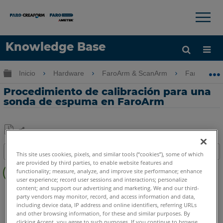
×
×
Knowledge Base
Idioma
Expandir/contraer jerarquía global
Inicio
Hardware
FaroArm & ScanArm
FaroArm &
Obtenga ayuda
INICIAR SESIÓN
Procedimiento de calibración para una
sonda de espuma en FaroArm
Compartir
Guardar
Índice
como
This site uses cookies, pixels, and similar tools (“cookies”), some of which
are provided by third parties, to enable website features and
Sin
PDF
functionality; measure, analyze, and improve site performance; enhance
encabezados
user experience; record user sessions and interactions; personalize
content; and support our advertising and marketing. We and our third-
FaroArm/ScanArm
Quantum X.S
Quantum X.M
party vendors may monitor, record, and access information and data,
Quantum X.E
Quantum S Max
Quantum M Max
including device data, IP address and online identifiers, referring URLs
and other browsing information, for these and similar purposes. By
Quantum E Max
Gage Max
Quantum S
Quantum M
clicking Accept, you agree to such purposes. If you continue to browse