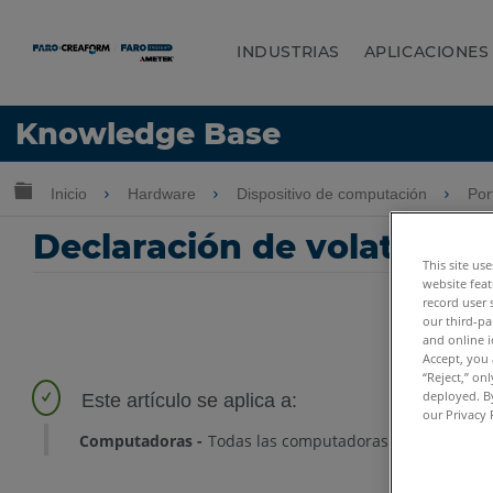
INDUSTRIAS
APLICACIONES
Idioma
Knowledge Base
Obtenga ayuda
INICIAR SESIÓN
Expandir/contraer jerarquía global
Inicio
Hardware
Dispositivo de computación
Por
Declaración de volatilid
This site us
website feat
record user 
our third-pa
and online i
Accept, you 
“Reject,” on
deployed. By
our Privacy 
Computadoras
Todas las computadoras