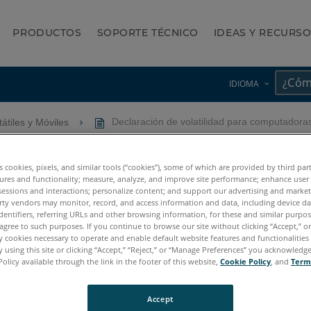
PRODUCTOS
SOPORTE TÉCNICO
IDEAS Y RECURS
IDIOMA
tátiles y Móviles
Declaración de volatilidad para computador
ad para computadoras HP - H
es cookies, pixels, and similar tools (“cookies”), some of which are provided by third par
ures and functionality; measure, analyze, and improve site performance; enhance user
sessions and interactions; personalize content; and support our advertising and marke
rty vendors may monitor, record, and access information and data, including device da
dentifiers, referring URLs and other browsing information, for these and similar purpose
agree to such purposes. If you continue to browse our site without clicking “Accept,” or 
ly cookies necessary to operate and enable default website features and functionalities 
 using this site or clicking “Accept,” “Reject,” or “Manage Preferences” you acknowledg
Policy available through the link in the footer of this website,
Cookie Policy
, and
Term
Accept