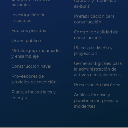
Captura y modelado
naturales
as-built
Investigación de
Prefabricación para
incendios
construcción
Equipos pesados
Control de calidad de
construcción
Orden público
Planos de diseño y
Metalurgia, maquinado
proyección
y ensamblaje
Gemelos digitales para
Construcción naval
la administración de
activos e instalaciones
Proveedores de
servicios de medición
Preservación histórica
Plantas industriales y
Análisis forense y
energía
planificación previa a
incidentes