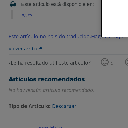
Inglés
Este artículo no ha sido traducido.Haga clic aquí p
Volver arriba
¿Le ha resultado útil este artículo?
Sí
Artículos recomendados
No hay ningún artículo recomendado.
Tipo de Artículo
Descargar
Mapa del sitio