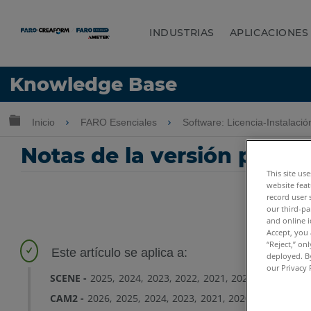
INDUSTRIAS
APLICACIONES
Idioma
Knowledge Base
Obtenga ayuda
INICIAR SESIÓN
Expandir/contraer jerarquía global
Inicio
FARO Esenciales
Software: Licencia-Instalaci
Notas de la versión para 
This site us
website feat
record user 
our third-pa
and online i
Accept, you 
“Reject,” on
deployed. By
our Privacy 
SCENE
2025
2024
2023
2022
2021
2020
2019
2018
CAM2
2026
2025
2024
2023
2021
2020
2019
2018