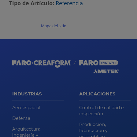
Tipo de Artículo
Referencia
Mapa del sitio
INDUSTRIAS
APLICACIONES
Aeroespacial
Control de calidad e
inspección
Defensa
Producción,
Arquitectura,
fabricación y
ingeniería y
ensamblaje