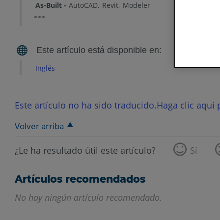
As-Built
AutoCAD
Revit
Modeler
Inglés
Este artículo no ha sido traducido.Haga clic aquí p
Volver arriba
¿Le ha resultado útil este artículo?
Sí
Artículos recomendados
No hay ningún artículo recomendado.