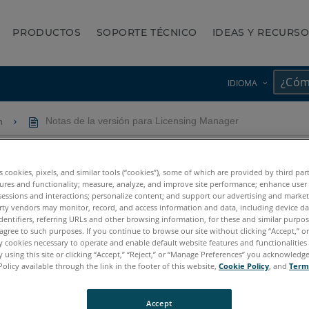
PRODUCTOS
SOPORTE TÉCNICO
IDEAS Y RECURS
IDIOMA
ón
Notas de la versión para Licensing Manager
Licensing Manager
es cookies, pixels, and similar tools (“cookies”), some of which are provided by third par
ures and functionality; measure, analyze, and improve site performance; enhance user
sessions and interactions; personalize content; and support our advertising and marke
rty vendors may monitor, record, and access information and data, including device da
dentifiers, referring URLs and other browsing information, for these and similar purpose
agree to such purposes. If you continue to browse our site without clicking “Accept,” or 
ly cookies necessary to operate and enable default website features and functionalities 
 using this site or clicking “Accept,” “Reject,” or “Manage Preferences” you acknowledg
Policy available through the link in the footer of this website,
Cookie Policy
, and
Term
7.x
6.x
5.x
4.x
Measure 10
SmartInspect
Measure Q
Measure X
Accept