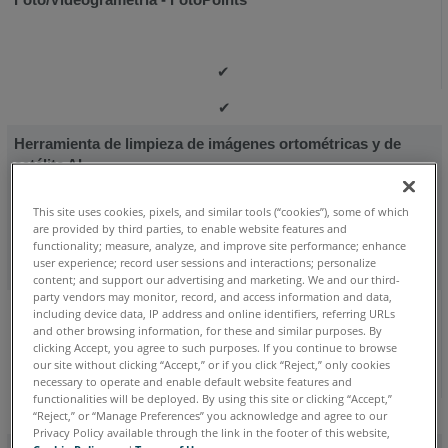
✔
✔
Herramienta de limpieza de imágenes ortométricas y de
satélite AI
✔
This site uses cookies, pixels, and similar tools (“cookies”), some of which
are provided by third parties, to enable website features and
✔
functionality; measure, analyze, and improve site performance; enhance
user experience; record user sessions and interactions; personalize
✔
content; and support our advertising and marketing. We and our third-
party vendors may monitor, record, and access information and data,
Importación de tablas de coordenadas y estaciones totales
including device data, IP address and online identifiers, referring URLs
and other browsing information, for these and similar purposes. By
✔
clicking Accept, you agree to such purposes. If you continue to browse
our site without clicking “Accept,” or if you click “Reject,” only cookies
✔
necessary to operate and enable default website features and
functionalities will be deployed. By using this site or clicking “Accept,”
✔
“Reject,” or “Manage Preferences” you acknowledge and agree to our
Privacy Policy available through the link in the footer of this website,