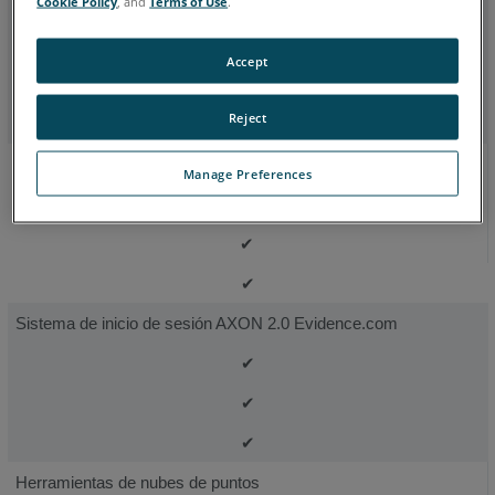
Cookie Policy
, and
Terms of Use
.
Importación de EDR
- Recopilador de datos de pruebas
Accept
✔
Reject
✔
Importación de modelos 3D y archivos .
GLTF
Manage Preferences
✔
✔
Sistema de inicio de sesión AXON 2.0 Evidence.com
✔
✔
✔
Herramientas de nubes de puntos