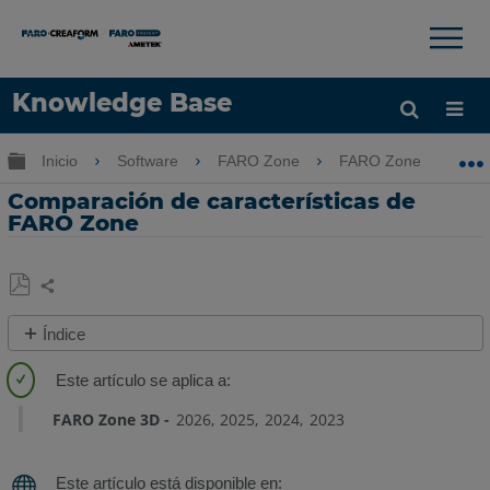
×
×
Knowledge Base
Idioma
Expandir/contraer jerarquía global
Inicio
Software
FARO Zone
FARO Zone
Obtenga ayuda
INICIAR SESIÓN
Comparación de características de
FARO Zone
Compartir
Guardar
Índice
como
Visión
PDF
General
FARO Zone 3D
2026
2025
2024
2023
Cuadro
comparativo
de